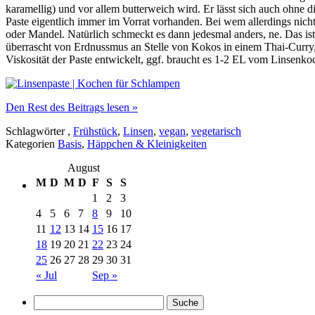
karamellig) und vor allem butterweich wird. Er lässt sich auch ohne 
Paste eigentlich immer im Vorrat vorhanden. Bei wem allerdings ni
oder Mandel. Natürlich schmeckt es dann jedesmal anders, ne. Das ist 
überrascht von Erdnussmus an Stelle von Kokos in einem Thai-Curry,
Viskosität der Paste entwickelt, ggf. braucht es 1-2 EL vom Linsenko
Den Rest des Beitrags lesen »
Schlagwörter
,
Frühstück
,
Linsen
,
vegan
,
vegetarisch
Kategorien
Basis
,
Häppchen & Kleinigkeiten
August
M
D
M
D
F
S
S
1
2
3
4
5
6
7
8
9
10
11
12
13
14
15
16
17
18
19
20
21
22
23
24
25
26
27
28
29
30
31
« Jul
Sep »