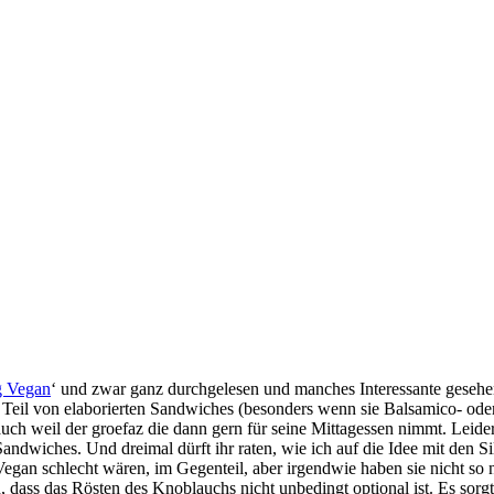
g Vegan
‘ und zwar ganz durchgelesen und manches Interessante gesehen,
s Teil von elaborierten Sandwiches (besonders wenn sie Balsamico- oder
, auch weil der groefaz die dann gern für seine Mittagessen nimmt. Leid
 Sandwiches. Und dreimal dürft ihr raten, wie ich auf die Idee mit den 
 Vegan schlecht wären, im Gegenteil, aber irgendwie haben sie nicht s
dass das Rösten des Knoblauchs nicht unbedingt optional ist. Es sorgt 