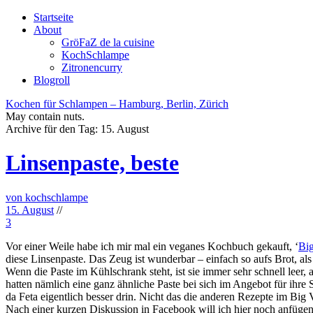
Startseite
About
GröFaZ de la cuisine
KochSchlampe
Zitronencurry
Blogroll
Kochen für Schlampen – Hamburg, Berlin, Zürich
May contain nuts.
Archive für den Tag:
15. August
Linsenpaste, beste
von kochschlampe
15. August
//
3
Vor einer Weile habe ich mir mal ein veganes Kochbuch gekauft, ‘
Bi
diese Linsenpaste. Das Zeug ist wunderbar – einfach so aufs Brot, al
Wenn die Paste im Kühlschrank steht, ist sie immer sehr schnell leer
hatten nämlich eine ganz ähnliche Paste bei sich im Angebot für ihre
da Feta eigentlich besser drin. Nicht das die anderen Rezepte im Big
Nach einer kurzen Diskussion in Facebook will ich hier noch anfügen, 