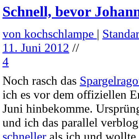
Schnell, bevor Johanni
von kochschlampe
|
Standa
11. Juni 2012
//
4
Noch rasch das
Spargelrago
ich es vor dem offiziellen 
Juni hinbekomme. Ursprüngl
und ich das parallel verblo
schneller
als ich und wollte