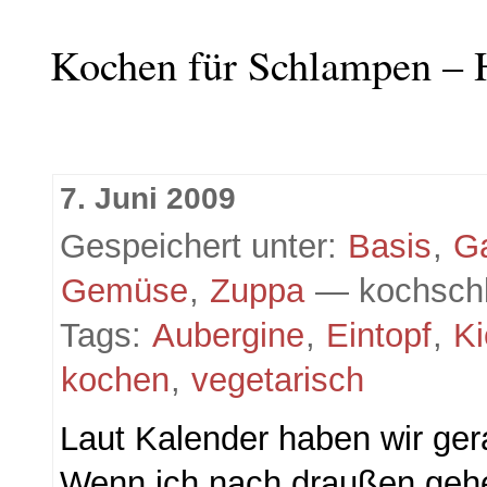
Kochen für Schlampen – 
7. Juni 2009
Gespeichert unter:
Basis
,
G
Gemüse
,
Zuppa
— kochsch
Tags:
Aubergine
,
Eintopf
,
Ki
kochen
,
vegetarisch
Laut Kalender haben wir ge
Wenn ich nach draußen gehe,