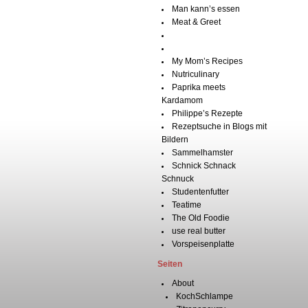
Man kann’s essen
Meat & Greet
My Mom’s Recipes
Nutriculinary
Paprika meets
Kardamom
Philippe’s Rezepte
Rezeptsuche in Blogs mit
Bildern
Sammelhamster
Schnick Schnack
Schnuck
Studentenfutter
Teatime
The Old Foodie
use real butter
Vorspeisenplatte
Seiten
About
KochSchlampe