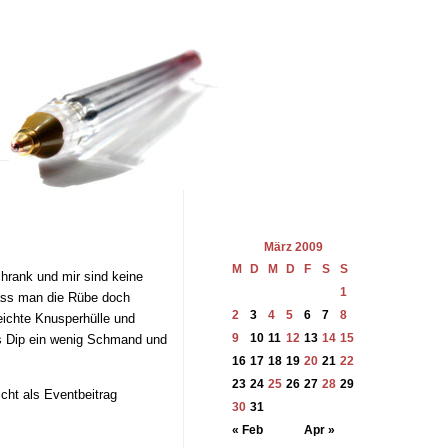
März 2009
M
D
M
D
F
S
S
hrank und mir sind keine
1
dass man die Rübe doch
2
3
4
5
6
7
8
eichte Knusperhülle und
9
10
11
12
13
14
15
ls Dip ein wenig Schmand und
16
17
18
19
20
21
22
23
24
25
26
27
28
29
cht als Eventbeitrag
30
31
« Feb
Apr »