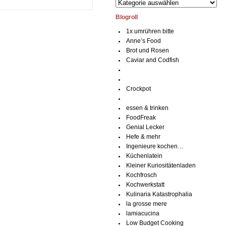
Blogroll
1x umrühren bitte
Anne’s Food
Brot und Rosen
Caviar and Codfish
Crockpot
essen & trinken
FoodFreak
Genial Lecker
Hefe & mehr
Ingenieure kochen…
Küchenlatein
Kleiner Kuriositätenladen
Kochfrosch
Kochwerkstatt
Kulinaria Katastrophalia
la grosse mere
lamiacucina
Low Budget Cooking