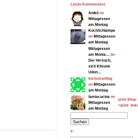
Letzte Kommentare
Anikó
on
Mittagessen
am Montag
KochSchlampe
on
Mittagessen
am Montag
Mittagessen
am Monta…
on
Der Versuch,
sich Kitsune
Udon…
kormoranflug
on
Mittagessen
am Montag
lamiacucina
on
print $lmp-
Mittagessen
>print_links
am Montag
a