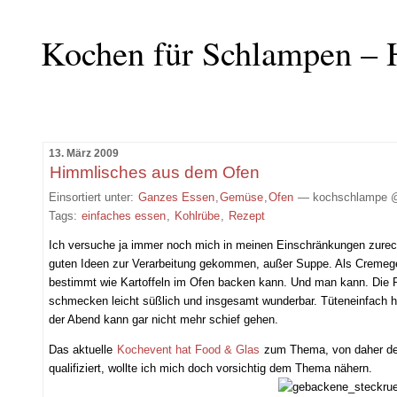
Kochen für Schlampen – 
13. März 2009
Himmlisches aus dem Ofen
Einsortiert unter:
Ganzes Essen
,
Gemüse
,
Ofen
— kochschlampe @
Tags:
einfaches essen
,
Kohlrübe
,
Rezept
Ich versuche ja immer noch mich in meinen Einschränkungen zurech
guten Ideen zur Verarbeitung gekommen, außer Suppe. Als Cremegem
bestimmt wie Kartoffeln im Ofen backen kann. Und man kann. Die 
schmecken leicht süßlich und insgesamt wunderbar. Tüteneinfach h
der Abend kann gar nicht mehr schief gehen.
Das aktuelle
Kochevent hat Food & Glas
zum Thema, von daher der 
qualifiziert, wollte ich mich doch vorsichtig dem Thema nähern.