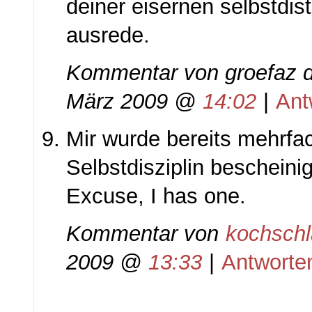
deiner eisernen selbstdis
ausrede.
Kommentar von
groefaz d
März 2009 @
14:02
|
Ant
Mir wurde bereits mehrf
Selbstdisziplin bescheinig
Excuse, I has one.
Kommentar von
kochsch
2009 @
13:33
|
Antworte