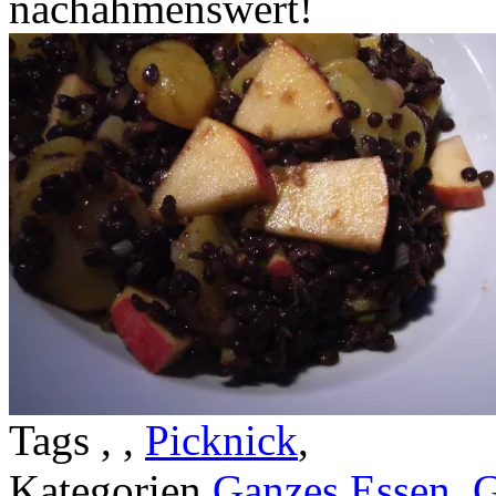
nachahmenswert!
Tags
, ,
Picknick
,
Kategorien
Ganzes Essen
,