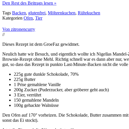
Den Rest des Beitrags lesen »
Tags
Backen
,
glutenfrei
,
Möhrenkuchen
,
Rührkuchen
Kategorien
Ofen
,
Tier
Von zitronencurry
//
Dieses Rezept ist dem GroeFaz gewidmet.
Neulich hatte wir Besuch, und eigentlich wollte ich Nigellas Mandel
Brownie-Rezept ohne Mehl. Richtig schnell war es dann aber nur, we
gut, so dass das Rezept in punkto Last-Minute-Backen nicht die volle
225g gute dunkle Schokolade, 70%
225g Butter
1 Prise gemahlene Vanille
200g Zucker (Puderzucker, aber gröberer geht auch)
3 Eier, verrührt
150 gemahlene Mandeln
100g gehackte Walnüsse
Den Ofen auf 170° vorheizen. Die Schokolade, Butter zusammen mit d
sonst das Ei stockt).