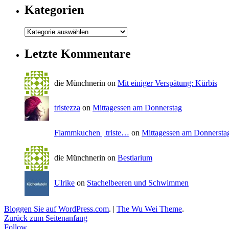
Kategorien
Letzte Kommentare
die Münchnerin on
Mit einiger Verspätung: Kürbis
tristezza
on
Mittagessen am Donnerstag
Flammkuchen | triste…
on
Mittagessen am Donnersta
die Münchnerin on
Bestiarium
Ulrike
on
Stachelbeeren und Schwimmen
Bloggen Sie auf WordPress.com
.
|
The Wu Wei Theme
.
Zurück zum Seitenanfang
Follow