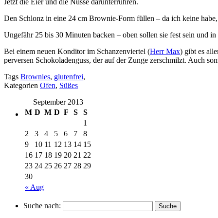
Jetzt die Eier und die Nüsse darünterrühren.
Den Schlonz in eine 24 cm Brownie-Form füllen – da ich keine habe,
Ungefähr 25 bis 30 Minuten backen – oben sollen sie fest sein und in
Bei einem neuen Konditor im Schanzenviertel (
Herr Max
) gibt es al
perversen Schokoladenguss, der auf der Zunge zerschmilzt. Auch son
Tags
Brownies
,
glutenfrei
,
Kategorien
Ofen
,
Süßes
September 2013
M
D
M
D
F
S
S
1
2
3
4
5
6
7
8
9
10
11
12
13
14
15
16
17
18
19
20
21
22
23
24
25
26
27
28
29
30
« Aug
Suche nach: