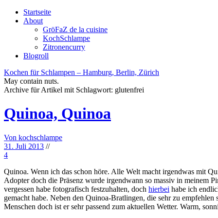
Startseite
About
GröFaZ de la cuisine
KochSchlampe
Zitronencurry
Blogroll
Kochen für Schlampen – Hamburg, Berlin, Zürich
May contain nuts.
Archive für Artikel mit Schlagwort:
glutenfrei
Quinoa, Quinoa
Von kochschlampe
31. Juli 2013
//
4
Quinoa. Wenn ich das schon höre. Alle Welt macht irgendwas mit Qui
Adopter doch die Präsenz wurde irgendwann so massiv in meinem Pint
vergessen habe fotografisch festzuhalten, doch
hierbei
habe ich endlic
gemacht habe. Neben den Quinoa-Bratlingen, die sehr zu empfehlen 
Menschen doch ist er sehr passend zum aktuellen Wetter. Warm, sonni