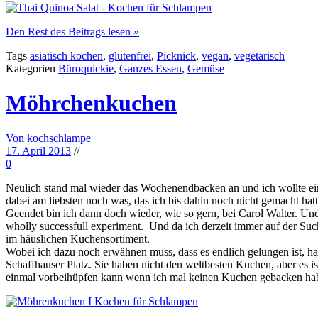
Den Rest des Beitrags lesen »
Tags
asiatisch kochen
,
glutenfrei
,
Picknick
,
vegan
,
vegetarisch
Kategorien
Büroquickie
,
Ganzes Essen
,
Gemüse
Möhrchenkuchen
Von kochschlampe
17. April 2013
//
0
Neulich stand mal wieder das Wochenendbacken an und ich wollte ein
dabei am liebsten noch was, das ich bis dahin noch nicht gemacht ha
Geendet bin ich dann doch wieder, wie so gern, bei Carol Walter. U
wholly successfull experiment. Und da ich derzeit immer auf der Suc
im häuslichen Kuchensortiment.
Wobei ich dazu noch erwähnen muss, dass es endlich gelungen ist, h
Schaffhauser Platz. Sie haben nicht den weltbesten Kuchen, aber es is
einmal vorbeihüpfen kann wenn ich mal keinen Kuchen gebacken hab