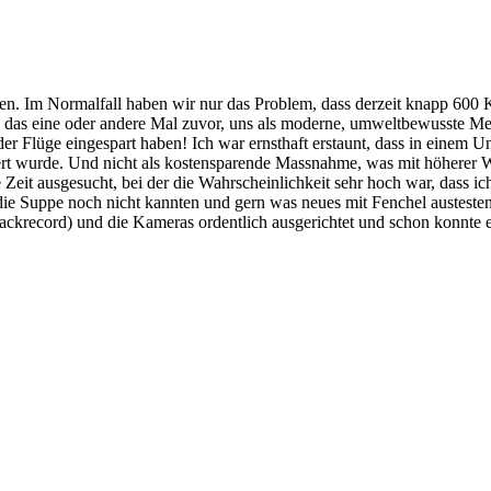
n. Im Normalfall haben wir nur das Problem, dass derzeit knapp 600 
on das eine oder andere Mal zuvor, uns als moderne, umweltbewusste M
er Flüge eingespart haben! Ich war ernsthaft erstaunt, dass in eine
t wurde. Und nicht als kostensparende Massnahme, was mit höherer Wa
it ausgesucht, bei der die Wahrscheinlichkeit sehr hoch war, dass ic
die Suppe noch nicht kannten und gern was neues mit Fenchel austesten
Trackrecord) und die Kameras ordentlich ausgerichtet und schon konnte e