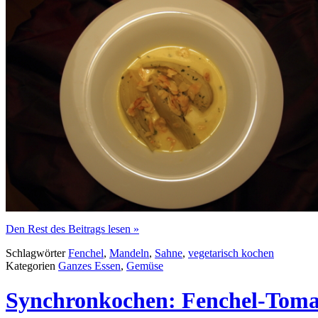
Den Rest des Beitrags lesen »
Schlagwörter
Fenchel
,
Mandeln
,
Sahne
,
vegetarisch kochen
Kategorien
Ganzes Essen
,
Gemüse
Synchronkochen: Fenchel-Tom