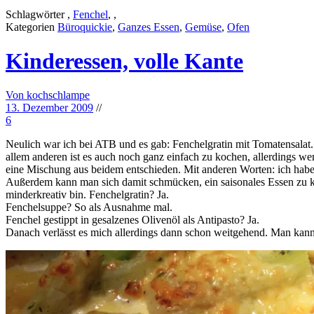
Schlagwörter
,
Fenchel
, ,
Kategorien
Büroquickie
,
Ganzes Essen
,
Gemüse
,
Ofen
Kinderessen, volle Kante
Von kochschlampe
13. Dezember 2009
//
6
Neulich war ich bei ATB und es gab: Fenchelgratin mit Tomatensalat. 
allem anderen ist es auch noch ganz einfach zu kochen, allerdings 
eine Mischung aus beidem entschieden. Mit anderen Worten: ich habe 
Außerdem kann man sich damit schmücken, ein saisonales Essen zu k
minderkreativ bin. Fenchelgratin? Ja.
Fenchelsuppe? So als Ausnahme mal.
Fenchel gestippt in gesalzenes Olivenöl als Antipasto? Ja.
Danach verlässt es mich allerdings dann schon weitgehend. Man kan