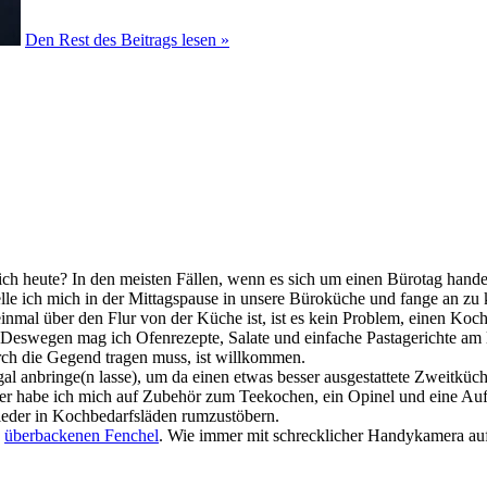
Den Rest des Beitrags lesen »
e ich heute? In den meisten Fällen, wenn es sich um einen Bürotag hande
le ich mich in der Mittagspause in unsere Büroküche und fange an zu 
mal über den Flur von der Küche ist, ist es kein Problem, einen Kochp
Deswegen mag ich Ofenrezepte, Salate und einfache Pastagerichte am l
rch die Gegend tragen muss, ist willkommen.
Regal anbringe(n lasse), um da einen etwas besser ausgestattete Zwei
er habe ich mich auf Zubehör zum Teekochen, ein Opinel und eine Aufla
eder in Kochbedarfsläden rumzustöbern.
n
überbackenen Fenchel
. Wie immer mit schrecklicher Handykamera a