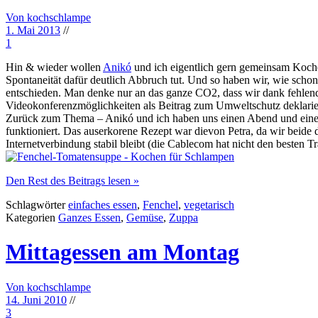
Von kochschlampe
1. Mai 2013
//
1
Hin & wieder wollen
Anikó
und ich eigentlich gern gemeinsam Koche
Spontaneität dafür deutlich Abbruch tut. Und so haben wir, wie sch
entschieden. Man denke nur an das ganze CO2, dass wir dank fehlend
Videokonferenzmöglichkeiten als Beitrag zum Umweltschutz deklarier
Zurück zum Thema – Anikó und ich haben uns einen Abend und eine Ze
funktioniert. Das auserkorene Rezept war dievon Petra, da wir beide 
Internetverbindung stabil bleibt (die Cablecom hat nicht den besten 
Den Rest des Beitrags lesen »
Schlagwörter
einfaches essen
,
Fenchel
,
vegetarisch
Kategorien
Ganzes Essen
,
Gemüse
,
Zuppa
Mittagessen am Montag
Von kochschlampe
14. Juni 2010
//
3