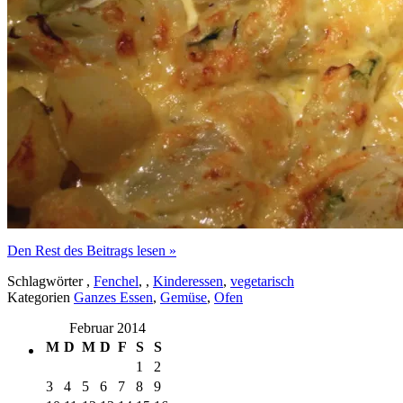
Den Rest des Beitrags lesen »
Schlagwörter
,
Fenchel
, ,
Kinderessen
,
vegetarisch
Kategorien
Ganzes Essen
,
Gemüse
,
Ofen
Februar 2014
M
D
M
D
F
S
S
1
2
3
4
5
6
7
8
9