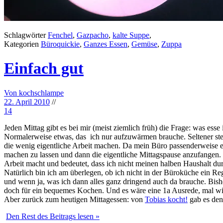
Schlagwörter
Fenchel
,
Gazpacho
,
kalte Suppe
,
Kategorien
Büroquickie
,
Ganzes Essen
,
Gemüse
,
Zuppa
Einfach gut
Von kochschlampe
22. April 2010
//
14
Jeden Mittag gibt es bei mir (meist ziemlich früh) die Frage: was ess
Normalerweise etwas, das ich nur aufzuwärmen brauche. Seltener stel
die wenig eigentliche Arbeit machen. Da mein Büro passenderweise ein
machen zu lassen und dann die eigentliche Mittagspause anzufangen. 
Arbeit macht und bedeutet, dass ich nicht meinen halben Haushalt du
Natürlich bin ich am überlegen, ob ich nicht in der Büroküche ein 
und wenn ja, was ich dann alles ganz dringend auch da brauche. Bish
doch für ein bequemes Kochen. Und es wäre eine 1a Ausrede, mal wi
Aber zurück zum heutigen Mittagessen: von
Tobias kocht!
gab es de
Den Rest des Beitrags lesen »