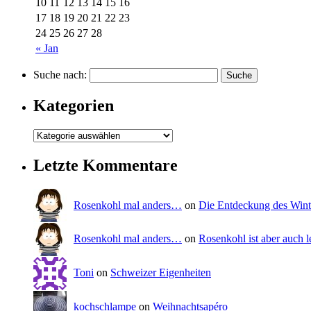
10
11
12
13
14
15
16
17
18
19
20
21
22
23
24
25
26
27
28
« Jan
Suche nach:
Kategorien
Letzte Kommentare
Rosenkohl mal anders…
on
Die Entdeckung des Wint
Rosenkohl mal anders…
on
Rosenkohl ist aber auch l
Toni
on
Schweizer Eigenheiten
kochschlampe
on
Weihnachtsapéro