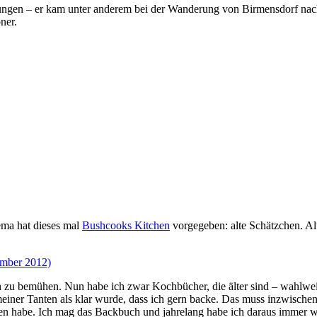
n – er kam unter anderem bei der Wanderung von Birmensdorf nach B
ner.
ema hat dieses mal
Bushcooks Kitchen
vorgegeben: alte Schätzchen. Al
u bemühen. Nun habe ich zwar Kochbücher, die älter sind – wahlweise t
ner Tanten als klar wurde, dass ich gern backe. Das muss inzwischen 
en habe. Ich mag das Backbuch und jahrelang habe ich daraus immer 