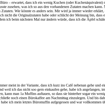
ro – erwartet, dass ich ein wenig Kuchen (oder Kuchenäquivalent) mitbr
usste zusehen, was ich so aus den vorhandenen Zutaten machen kann. N
Zutaten. Wie könnte es anders sein. Mir wird ja immer wieder erklärt, 
ch nicht die Originalzutaten habe oder schlicht der Meinung bin, dass e
ich beim nächsten Mal nur ändern würde, dass ich die Äpfel schäle.
mer meist in der Variante, dass ich kurz ins Café nebenan gehe und e
 weil ich das nicht soo gern einkaufen gehe, habe ich angefangen, im
en, kann man 1a Muffins auftauen, so dass sie hinterher sogar ein wen
schließe noch einen Bürokaffee am Nachmittag einzulegen. Und bis da
habe ich mein letztes Büromuffin aufgegessen und war vollkommen übe