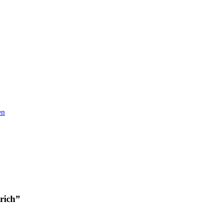
en
rich”