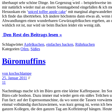
überhaupt sehr schöne Dinge. Im Gegenzug wird – beispielsweise im Bü
mir natürlich wieder mal an einem Sonntagabend eingefallen & ich m
Herauskam ein ‘
spiced toffee apple cake
‘ mit marginal abgewandelten 
Ich finde das übertrieben. Ich ändere höchstens dann etwas ab, wenn i
Abwandlungen einen wunderbaren Gewürzapfelkuchen ergeben, an dem 
wirklich rot ist, nur wird sie beim Backen leider ein wenig zäh.
Den Rest des Beitrags lesen »
Schlagwörter
Apfelkuchen
,
einfaches backen
,
Rührkuchen
Kategorien
Ofen
,
Süßes
Büromuffins
von kochschlampe
25. Januar 2011
//
11
Nachmittags mache ich im Büro gern eine kleine Kaffeepause. Im Som
Büro-cafe bonbon. Dazu immer mal wieder gern ein süßes Teilchen und
Fun fact: auf der Espressomaschine, da wo sonst die Tassen vorwärm
einmal vollständig durchzuwärmen, was kurz genug ist, wenn ich be
ganzen Kollegen, die den ganzen Tag am Koffeintropf hängen. Heute 