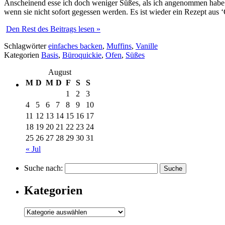
Anscheinend esse ich doch weniger Süßes, als ich angenommen habe. 
wenn sie nicht sofort gegessen werden. Es ist wieder ein Rezept aus
Den Rest des Beitrags lesen »
Schlagwörter
einfaches backen
,
Muffins
,
Vanille
Kategorien
Basis
,
Büroquickie
,
Ofen
,
Süßes
August
M
D
M
D
F
S
S
1
2
3
4
5
6
7
8
9
10
11
12
13
14
15
16
17
18
19
20
21
22
23
24
25
26
27
28
29
30
31
« Jul
Suche nach:
Kategorien