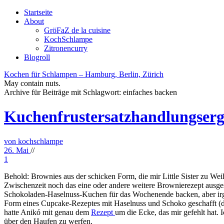
Startseite
About
GröFaZ de la cuisine
KochSchlampe
Zitronencurry
Blogroll
Kochen für Schlampen – Hamburg, Berlin, Zürich
May contain nuts.
Archive für Beiträge mit Schlagwort:
einfaches backen
Kuchenfrustersatzhandlungserg
von kochschlampe
26. Mai
//
1
Behold: Brownies aus der schicken Form, die mir Little Sister zu Wei
Zwischenzeit noch das eine oder andere weitere Brownierezept ausge
Schokoladen-Haselnuss-Kuchen für das Wochenende backen, aber irgend
Form eines Cupcake-Rezeptes mit Haselnuss und Schoko geschafft (da
hatte Anikó mit genau dem
Rezept
um die Ecke, das mir gefehlt hat. 
über den Haufen zu werfen.