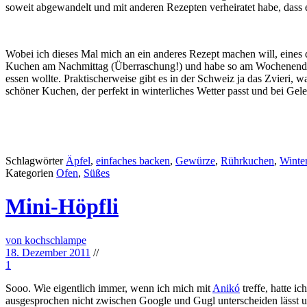
soweit abgewandelt und mit anderen Rezepten verheiratet habe, dass 
Wobei ich dieses Mal mich an ein anderes Rezept machen will, eines d
Kuchen am Nachmittag (Überraschung!) und habe so am Wochenende e
essen wollte. Praktischerweise gibt es in der Schweiz ja das Zvieri, w
schöner Kuchen, der perfekt in winterliches Wetter passt und bei Ge
Schlagwörter
Äpfel
,
einfaches backen
,
Gewürze
,
Rührkuchen
,
Winte
Kategorien
Ofen
,
Süßes
Mini-Höpfli
von kochschlampe
18. Dezember 2011
//
1
Sooo. Wie eigentlich immer, wenn ich mich mit
Anikó
treffe, hatte 
ausgesprochen nicht zwischen Google und Gugl unterscheiden lässt u