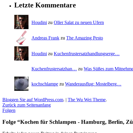
Letzte Kommentare
Houdini
zu
Oller Salat zu neuen Ufern
Andreas Frank
zu
The Amazing Pesto
Houdini
zu
Kuchenfrustersatzhandlungserge…
Kuchenfrustersatzhan…
zu
Was Süßes zum Mitnehm
kochschlampe
zu
Wanderausflug: Mostelberg…
Bloggen Sie auf WordPress.com
.
|
The Wu Wei Theme
.
Zurück zum Seitenanfang
Folgen
Folge “Kochen für Schlampen - Hamburg, Berlin, Zü