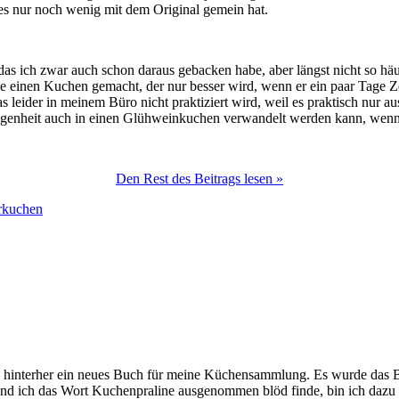
es nur noch wenig mit dem Original gemein hat.
as ich zwar auch schon daraus gebacken habe, aber längst nicht so häu
inen Kuchen gemacht, der nur besser wird, wenn er ein paar Tage Ze
as leider in meinem Büro nicht praktiziert wird, weil es praktisch nur a
legenheit auch in einen Glühweinkuchen verwandelt werden kann, wenn m
Den Rest des Beitrags lesen »
rkuchen
ich hinterher ein neues Buch für meine Küchensammlung. Es wurde das 
nd ich das Wort Kuchenpraline ausgenommen blöd finde, bin ich dazu 