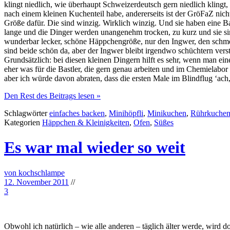
klingt niedlich, wie überhaupt Schweizerdeutsch gern niedlich klingt
nach einem kleinen Kuchenteil habe, andererseits ist der GröFaZ nicht
Größe dafür. Die sind winzig. Wirklich winzig. Und sie haben eine B
lange und die Dinger werden unangenehm trocken, zu kurz und sie sin
wunderbar lecker, schöne Häppchengröße, nur den Ingwer, den schmec
sind beide schön da, aber der Ingwer bleibt irgendwo schüchtern verst
Grundsätzlich: bei diesen kleinen Dingern hilft es sehr, wenn man 
eher was für die Bastler, die gern genau arbeiten und im Chemielabo
aber ich würde davon abraten, dass die ersten Male im Blindflug ‘ach,
Den Rest des Beitrags lesen »
Schlagwörter
einfaches backen
,
Minihöpfli
,
Minikuchen
,
Rührkuche
Kategorien
Häppchen & Kleinigkeiten
,
Ofen
,
Süßes
Es war mal wieder so weit
von kochschlampe
12. November 2011
//
3
Obwohl ich natürlich – wie alle anderen – täglich älter werde, wird