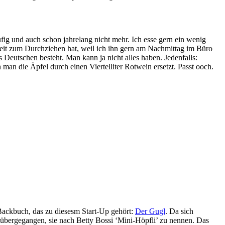
fig und auch schon jahrelang nicht mehr. Ich esse gern ein wenig
it zum Durchziehen hat, weil ich ihn gern am Nachmittag im Büro
us Deutschen besteht. Man kann ja nicht alles haben. Jedenfalls:
an die Äpfel durch einen Viertelliter Rotwein ersetzt. Passt ooch.
Backbuch, das zu diesesm Start-Up gehört:
Der Gugl
. Da sich
übergegangen, sie nach Betty Bossi ‘Mini-Höpfli’ zu nennen. Das