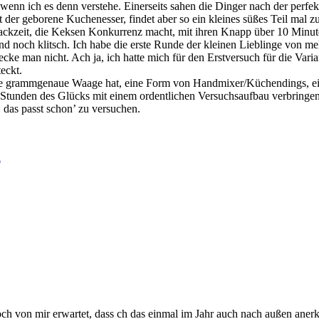
, wenn ich es denn verstehe. Einerseits sahen die Dinger nach der per
 der geborene Kuchenesser, findet aber so ein kleines süßes Teil mal z
ackzeit, die Keksen Konkurrenz macht, mit ihren Knapp über 10 Minuten
d noch klitsch. Ich habe die erste Runde der kleinen Lieblinge von meh
ke man nicht. Ach ja, ich hatte mich für den Erstversuch für die Va
eckt.
eine grammgenaue Waage hat, eine Form von Handmixer/Küchendings, eine
r Stunden des Glücks mit einem ordentlichen Versuchsaufbau verbringe
 das passt schon’ zu versuchen.
n
 doch von mir erwartet, dass ch das einmal im Jahr auch nach außen a