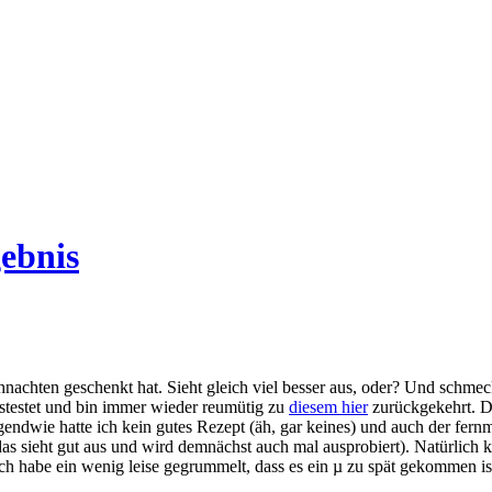
ebnis
hnachten geschenkt hat. Sieht gleich viel besser aus, oder? Und schme
stestet und bin immer wieder reumütig zu
diesem hier
zurückgekehrt. Da
wie hatte ich kein gutes Rezept (äh, gar keines) und auch der fernmünd
s sieht gut aus und wird demnächst auch mal ausprobiert). Natürlich 
Ich habe ein wenig leise gegrummelt, dass es ein µ zu spät gekommen i