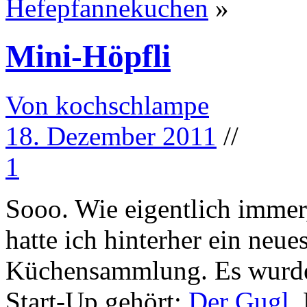
Hefepfannekuchen
»
Mini-Höpfli
Von kochschlampe
18. Dezember 2011
//
1
Sooo. Wie eigentlich immer
hatte ich hinterher ein neu
Küchensammlung. Es wurde
Start-Up gehört:
Der Gugl
.