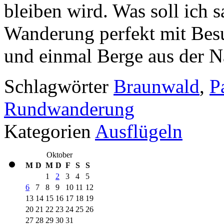
bleiben wird. Was soll ich s
Wanderung perfekt mit Besuc
und einmal Berge aus der N
Schlagwörter
Braunwald
,
P
Rundwanderung
Kategorien
Ausflügeln
Oktober
M
D
M
D
F
S
S
1
2
3
4
5
6
7
8
9
10
11
12
13
14
15
16
17
18
19
20
21
22
23
24
25
26
27
28
29
30
31