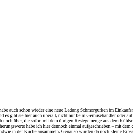
ch habe auch schon wieder eine neue Ladung Schmorgurken im Einkaufsne
nd es gibt sie hier auch überall, nicht nur beim Gemüsehändler oder 
lich noch über, die sofort mit dem übrigen Restegemenge aus dem Kühlsc
äherungswerte habe ich hier dennoch einmal aufgeschrieben – mit dem de
irgendwie in der Küche ansammeln. Genauso würden da noch kleine Erbsen