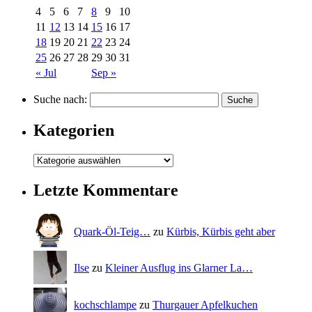
4
5
6
7
8
9
10
11
12
13
14
15
16
17
18
19
20
21
22
23
24
25
26
27
28
29
30
31
« Jul
Sep »
Suche nach:
Kategorien
Letzte Kommentare
Quark-Öl-Teig…
zu
Kürbis, Kürbis geht aber
Ilse
zu
Kleiner Ausflug ins Glarner La…
kochschlampe
zu
Thurgauer Apfelkuchen