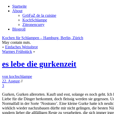
Startseite
About
GröFaZ de la cuisine
KochSchlampe
Zitronencurry
Blogroll
Kochen für Schlampen – Hamburg, Berlin, Zürich
May contain nuts.
«
Einfaches Weissbrot
Warmes Frühstück
»
es lebe die gurkenzeit
von kochschlampe
22. August
//
3
Gurken, Gurken allerorten. Kauft und esst, solange es noch geht. I
Liebe für die Dinger herkommt, doch fleissig werden sie gegessen. U
Normalfall in der Sorte ‘Nostrano’. Eine kleine Gurke hatte ich neu
wirklich wieder nachzubauen dürfte mir nicht gelingen, die besten N
sondern lieber die allfälligen Reste zu verarbeiten, die sich immer 