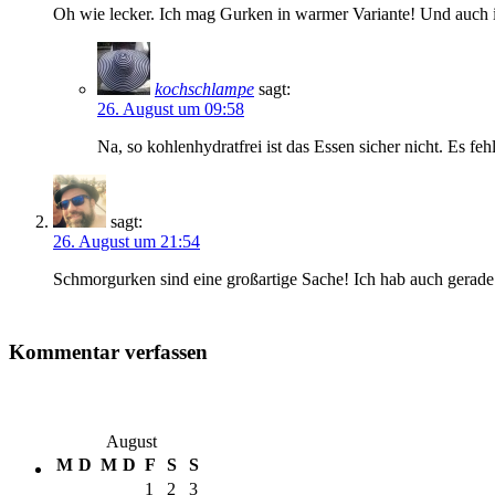
Oh wie lecker. Ich mag Gurken in warmer Variante! Und auch ic
kochschlampe
sagt:
26. August um 09:58
Na, so kohlenhydratfrei ist das Essen sicher nicht. Es fe
sagt:
26. August um 21:54
Schmorgurken sind eine großartige Sache! Ich hab auch gerade 
Kommentar verfassen
August
M
D
M
D
F
S
S
1
2
3