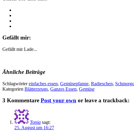
Gefällt mir:
Gefällt mir
Lade...
Ähnliche Beiträge
Schlagwörter
einfaches essen
,
Gemüsepfanne
,
Radieschen
,
Schmorgu
Kategorien
Blätterzeugs
,
Ganzes Essen
,
Gemüse
3 Kommentare
Post your own
or leave a trackback:
Tonia
sagt:
25. August um 16:27