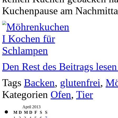
Kuchenpause am Nachmittag
Den Rest des Beitrags lesen
Tags
Backen
,
glutenfrei
,
Mö
Kategorien
Ofen
,
Tier
April 2013
M
D
M
D
F
S
S