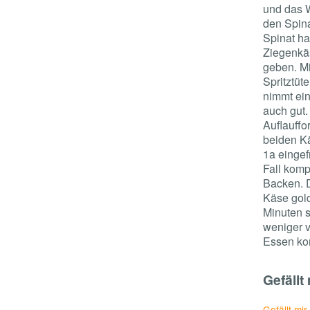
und das 
den Spina
Spinat ha
Ziegenkä
geben. Mi
Spritztüt
nimmt ein
auch gut.
Auflauff
beiden Kä
1a einge
Fall komp
Backen. 
Käse gold
Minuten s
weniger 
Essen k
Gefällt 
Gefällt mir