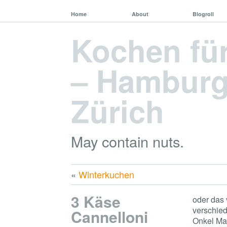
Home
About
Blogroll
Kochen fü
– Hamburg,
Zürich
May contain nuts.
«
Winterkuchen
3 Käse
oder das
verschied
Cannelloni
Onkel Mat