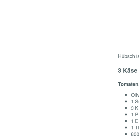
Hübsch is
3 Käse
Tomaten
Oli
1 S
3 K
1 P
1 E
1 T
800