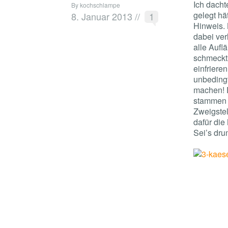
Ich dacht
By kochschlampe
gelegt hä
8. Januar 2013
//
1
Hinweis. 
dabei ver
alle Aufl
schmeckt,
einfriere
unbedingt
machen! D
stammen n
Zweigstel
dafür die
Sei’s dru