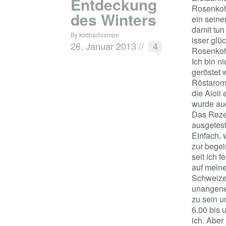
Entdeckung
Rosenkohl
des Winters
ein seine
damit tun 
By kochschlampe
isser glü
26. Januar 2013
//
4
Rosenkohl
Ich bin n
geröstet 
Röstarome
die Aioli
wurde auc
Das Rezep
ausgetest
Einfach, 
zur begei
seit ich 
auf meine
Schweize
unangene
zu sein u
6.00 bis 
ich. Aber