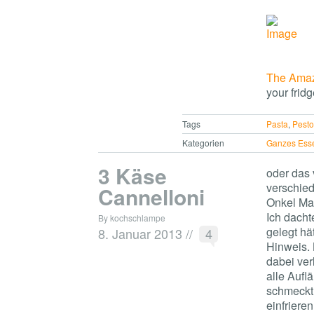
The Amaz
your fridg
Tags
Pasta
,
Pest
Kategorien
Ganzes Ess
3 Käse
oder das
verschied
Cannelloni
Onkel Mat
Ich dacht
By kochschlampe
gelegt hä
8. Januar 2013
//
4
Hinweis. 
dabei ver
alle Aufl
schmeckt,
einfriere