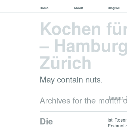
Home
About
Blogroll
Kochen fü
– Hamburg,
Zürich
May contain nuts.
Januar,
Archives for the month o
Die
ist: Rose
Erstaunli