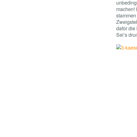
unbedingt
machen! D
stammen n
Zweigstel
dafür die
Sei’s dru