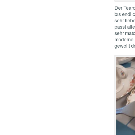
Der Tearo
bis endlic
sehr lieb
passt all
sehr mat
moderne I
gewollt d