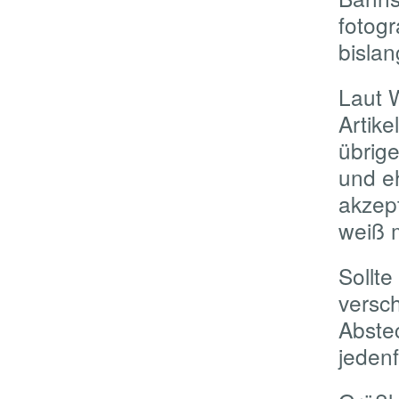
fotogr
bislan
Laut W
Artike
übrige
und e
akzep
weiß 
Sollte
versch
Abste
jedenf