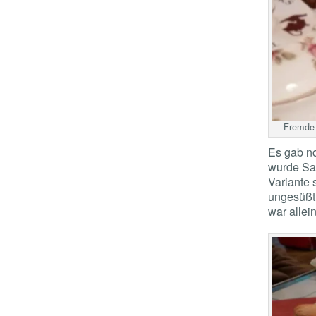
Fremde 
Es gab n
wurde Sah
Variante 
ungesüßt
war allei