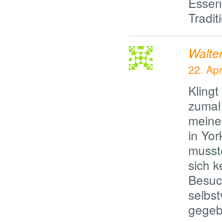
Essen 
Tradi
Walte
22. Ap
Kling
zumal
meine
in Yor
musst
sich k
Besuc
selbs
gegeb