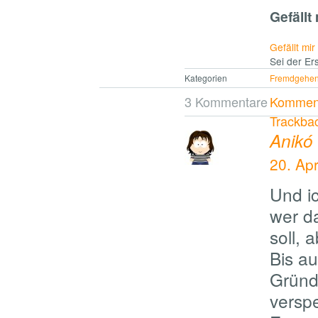
Gefällt 
Gefällt mir
Sei der Ers
Kategorien
Fremdgehe
3 Kommentare
Komment
Trackba
Anikó
20. Ap
Und i
wer da
soll, 
Bis a
Gründ
versp