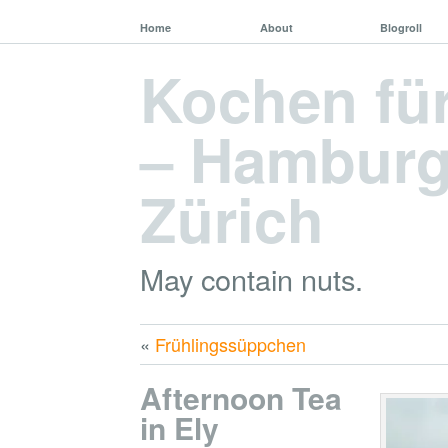
Home
About
Blogroll
Kochen fü
– Hamburg,
Zürich
May contain nuts.
«
Frühlingssüppchen
Afternoon Tea
in Ely