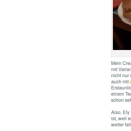
Mein Crea
mit Varia
nicht nur
auch mit
Erstaunli
einem Te
schon seh
Also. Ely
ist, weil
weiter fa