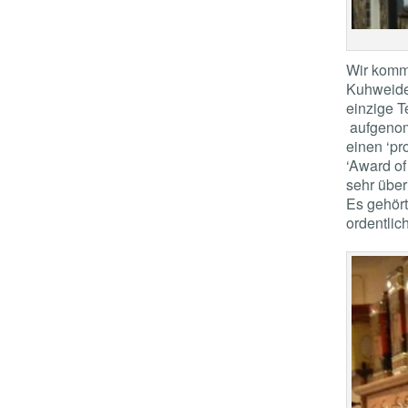
Wir komme
Kuhweid
einzige T
aufgenom
einen ‘pr
‘Award of
sehr über
Es gehört
ordentli