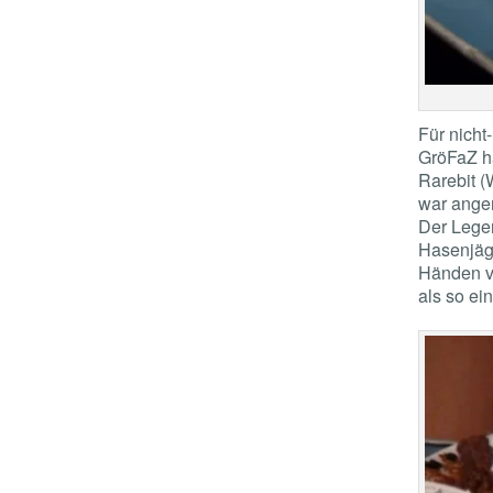
Für nicht
GröFaZ h
Rarebit (
war angen
Der Legen
Hasenjäg
Händen vo
als so ei