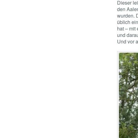
Dieser le
den Aalen
wurden. D
üblich ei
hat – mi
und dara
Und vor a