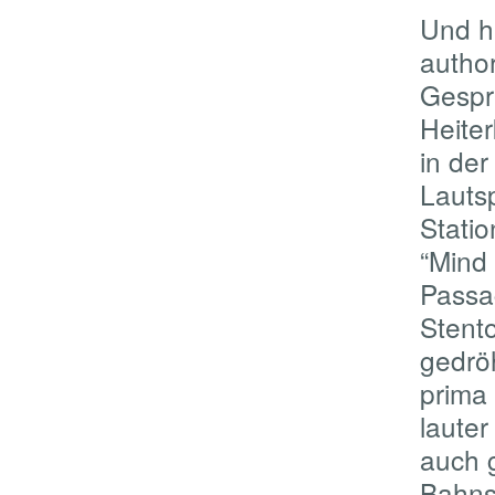
Und ha
autho
Gespr
Heiter
in de
Lauts
Statio
“Mind 
Passa
Stento
gedrö
prima 
lauter
auch 
Bahns