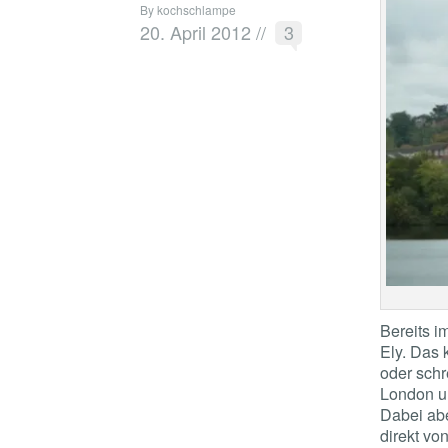
By kochschlampe
20. April 2012
//
3
Bereits i
Ely. Das 
oder schre
London u
Dabei ab
direkt vo