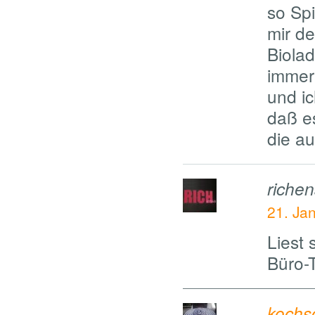
so Spi
mir de
Biolad
immer
und ic
daß es
die a
riche
21. Ja
Liest 
Büro-
kochs