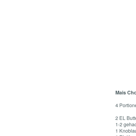
Mais Ch
4 Portion
2 EL Butt
1-2 geha
1 Knobla