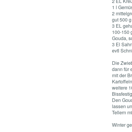
2 EL Kre
1 l Gemü
2 mittelg
gut 500 g
3 EL geha
100-150 g
Gouda, sc
3 El Sah
evtl Schn
Die Zwieb
dann für
mit der 
Kartoffel
weitere 1
Bissfestig
Den Goud
lassen u
Tellern m
Winter g