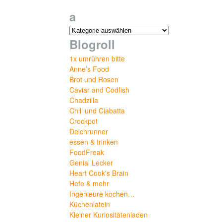
a
Blogroll
1x umrühren bitte
Anne’s Food
Brot und Rosen
Caviar and Codfish
Chadzilla
Chili und Ciabatta
Crockpot
Deichrunner
essen & trinken
FoodFreak
Genial Lecker
Heart Cook's Brain
Hefe & mehr
Ingenieure kochen…
Küchenlatein
Kleiner Kuriositätenladen