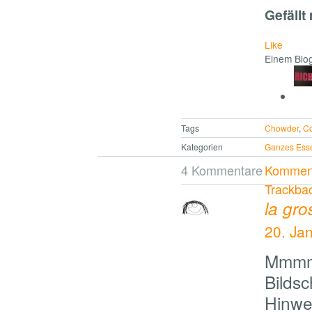
Gefällt 
Like
Einem Blog
Tags
Chowder
,
Co
Kategorien
Ganzes Ess
4 Kommentare
Komment
Trackba
la gr
20. Ja
Mmmmm
Bildsc
Hinwei