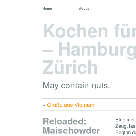
Home
About
Kochen fü
– Hamburg,
Zürich
May contain nuts.
«
Grüße aus Vietnam
Reloaded:
Eine mein
Zeug, läs
Maischowder
Beginn de