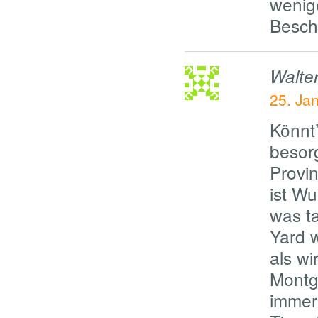
wenige
Besch
Walte
25. Ja
Könnt’
besorg
Provin
ist Wu
was ta
Yard w
als wi
Montg
immer