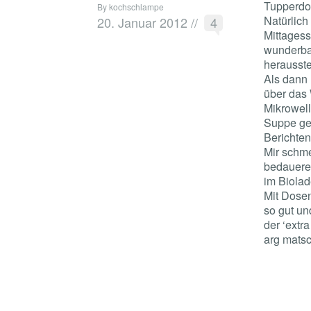
Tupperdos
By kochschlampe
Natürlich
20. Januar 2012
//
4
Mittagess
wunderba
herausstel
Als dann 
über das
Mikrowell
Suppe gem
Berichten
Mir schme
bedauere 
im Biolad
Mit Dosen
so gut un
der ‘extr
arg matsc