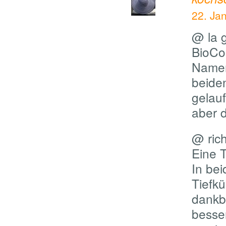
22. Ja
@ la 
BioCoo
Namen 
beide
gelauf
aber d
@ ric
Eine 
In bei
Tiefkü
dankba
besser