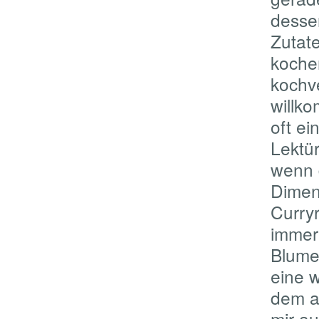
desse
Zutat
kochen
kochve
willk
oft ei
Lektür
wenn 
Dimen
Curry
immer
Blume
eine 
dem a
mir au