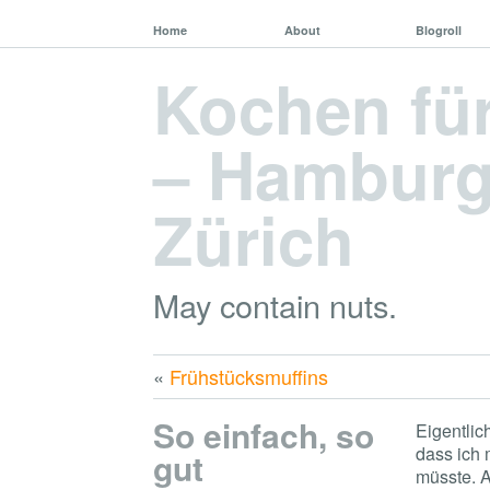
Home
About
Blogroll
Kochen fü
– Hamburg,
Zürich
May contain nuts.
«
Frühstücksmuffins
So einfach, so
Eigentlic
dass ich 
gut
müsste. A