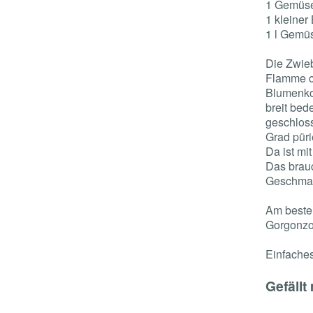
1 Gemüse
1 kleiner
1 l Gemü
Die Zwieb
Flamme ca
Blumenkoh
breit bed
geschlos
Grad püri
Da ist mi
Das brauc
Geschmac
Am beste
Gorgonzo
Einfaches
Gefällt 