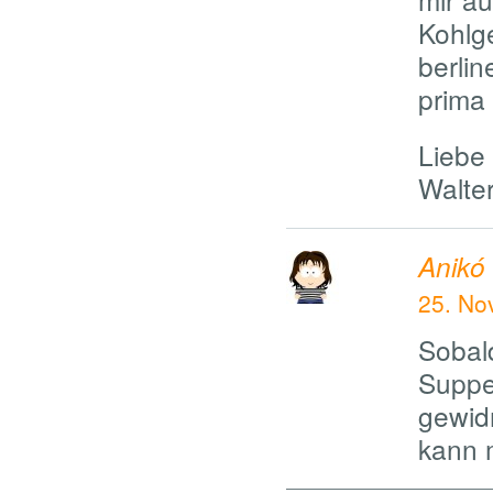
Kohlg
berlin
prima 
Liebe
Walte
Anikó
25. No
Sobal
Suppe
gewid
kann 