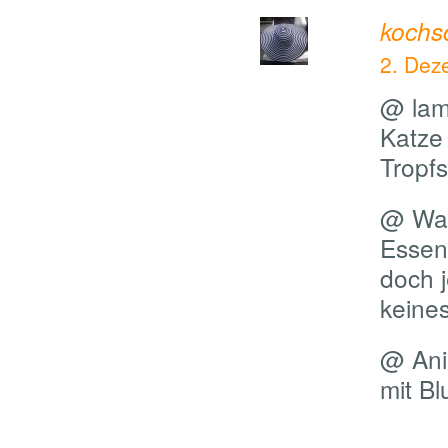
kochs
2. Dez
@ lam
Katze 
Tropf
@ Walt
Essen
doch 
keine
@ Ani
mit B