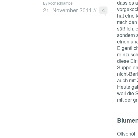
dass es a
By kochschlampe
vorgekoc
21. November 2011
//
4
hat eine 
mich den
süßlich, 
sondern 
einen una
Eigentlic
reinzusch
diese Ein
Suppe ei
nicht-Ber
auch mit 
Heute ga
weil die 
mit der 
Blumen
Olivenöl