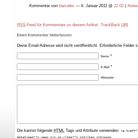
Kommentar von
barcalex
— 6. Januar 2011 @
11:02
|
Antwo
RSS
-Feed für Kommentare zu diesem Artikel.
TrackBack
URI
Einen Kommentar hinterlassen
Deine Email-Adresse wird nicht veröffentlicht. Erforderliche Felder 
*
Name
*
E-Mail
Webseite
Die kannst folgende
HTML
Tags und Attribute verwenden:
<a href="
datetime=""> <em> <i> <q cite=""> <strike> <strong>