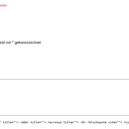
rten
sind mit
*
gekennzeichnet.
" title=""> <abbr title=""> <acronym title=""> <b> <blockquote cite=""> <c