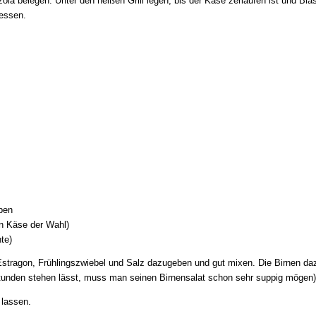
ola belegen. Unter den heißen Grill legen, bis der Käse zerlaufen ist und Bla
 essen.
iben
n Käse der Wahl)
te)
Estragon, Frühlingszwiebel und Salz dazugeben und gut mixen. Die Birnen da
tunden stehen lässt, muss man seinen Birnensalat schon sehr suppig mögen)
 lassen.