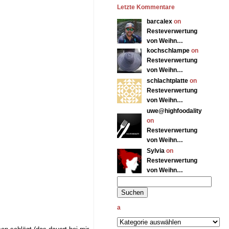
Letzte Kommentare
barcalex
on
Resteverwertung
von Weihn…
kochschlampe
on
Resteverwertung
von Weihn…
schlachtplatte
on
Resteverwertung
von Weihn…
uwe@highfoodality
on
Resteverwertung
von Weihn…
Sylvia
on
Resteverwertung
von Weihn…
a