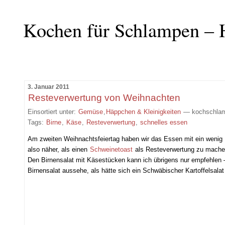
Kochen für Schlampen – 
3. Januar 2011
Resteverwertung von Weihnachten
Einsortiert unter:
Gemüse
,
Häppchen & Kleinigkeiten
— kochschlam
Tags:
Birne
,
Käse
,
Resteverwertung
,
schnelles essen
Am zweiten Weihnachtsfeiertag haben wir das Essen mit ein weni
also näher, als einen
Schweinetoast
als Resteverwertung zu mach
Den Birnensalat mit Käsestücken kann ich übrigens nur empfehlen 
Birnensalat aussehe, als hätte sich ein Schwäbischer Kartoffelsalat 