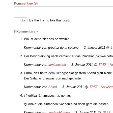
Kommentare (9)
Be the first to like this post.
Like
9 Kommentare
»
Wo ist denn hier das schwein?
Kommentar von
groefaz de la cuisine
— 3. Januar 2011 @
1
Der Beschreibung nach verdient er das Prädikat „Schweinet
Kommentar von
lamiacucina
— 3. Januar 2011 @
17:56
|
A
Hmm, das hätte dem Heringssalat gestern Abend glatt Kon
Der Salat wird sowas von nachgebastelt!
Kommentar von
Anikó
— 3. Januar 2011 @
17:57
|
Antwort
@ gröfaz & lamiacucina: genau.
@ Anikó: die einfachen Sachen sind doch gern die besten.
Kommentar von
kochschlampe
— 3. Januar 2011 @
18:17