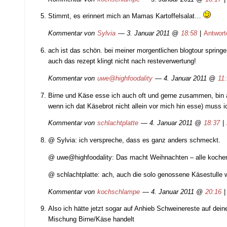
Stimmt, es erinnert mich an Mamas Kartoffelsalat…
Kommentar von
Sylvia
— 3. Januar 2011 @
18:58
|
Antwort
ach ist das schön. bei meiner morgentlichen blogtour spring
auch das rezept klingt nicht nach resteverwertung!
Kommentar von
uwe@highfoodality
— 4. Januar 2011 @
11
Birne und Käse esse ich auch oft und gerne zusammen, bin ab
wenn ich dat Käsebrot nicht allein vor mich hin esse) muss 
Kommentar von
schlachtplatte
— 4. Januar 2011 @
18:37
|
@ Sylvia: ich verspreche, dass es ganz anders schmeckt.
@ uwe@highfoodality: Das macht Weihnachten – alle kochen
@ schlachtplatte: ach, auch die solo genossene Käsestulle w
Kommentar von
kochschlampe
— 4. Januar 2011 @
20:16
Also ich hätte jetzt sogar auf Anhieb Schweinereste auf dei
Mischung Birne/Käse handelt