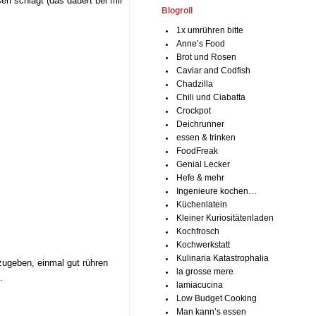
sen schlägt (das dauert bei mir
Blogroll
1x umrühren bitte
Anne’s Food
Brot und Rosen
Caviar and Codfish
Chadzilla
Chili und Ciabatta
Crockpot
Deichrunner
essen & trinken
FoodFreak
Genial Lecker
Hefe & mehr
Ingenieure kochen…
Küchenlatein
Kleiner Kuriositätenladen
Kochfrosch
Kochwerkstatt
Kulinaria Katastrophalia
zugeben, einmal gut rühren
la grosse mere
.
lamiacucina
Low Budget Cooking
Man kann’s essen