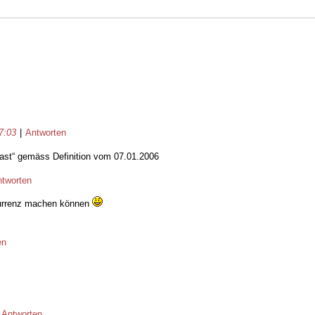
7:03
|
Antworten
oast“ gemäss Definition vom 07.01.2006
ntworten
kurrenz machen können
en
|
Antworten