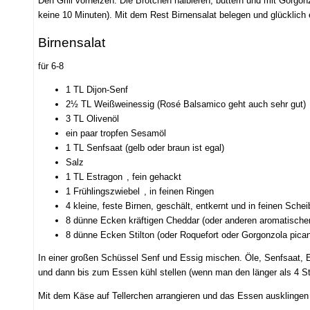
Den Grill vorheizen. Die Brötchen halbieren, buttern und mit Gorgonz
keine 10 Minuten). Mit dem Rest Birnensalat belegen und glücklich
Birnensalat
für 6-8
1 TL Dijon-Senf
2½ TL Weißweinessig (Rosé Balsamico geht auch sehr gut)
3 TL Olivenöl
ein paar tropfen Sesamöl
1 TL Senfsaat (gelb oder braun ist egal)
Salz
1 TL Estragon
, fein gehackt
1 Frühlingszwiebel
, in feinen Ringen
4 kleine, feste Birnen, geschält, entkernt und in feinen Sche
8 dünne Ecken kräftigen Cheddar (oder anderen aromatische
8 dünne Ecken Stilton (oder Roquefort oder Gorgonzola pican
In einer großen Schüssel Senf und Essig mischen. Öle, Senfsaat, 
und dann bis zum Essen kühl stellen (wenn man den länger als 4 S
Mit dem Käse auf Tellerchen arrangieren und das Essen ausklingen