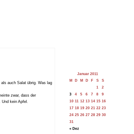
Januar 2011
M
D
M
D
F
S
S
ls auch Salat übrig. Was lag
1
2
3
4
5
6
7
8
9
einte zwar, dass der
10
11
12
13
14
15
16
. Und kein Apfel.
17
18
19
20
21
22
23
24
25
26
27
28
29
30
31
« Dez