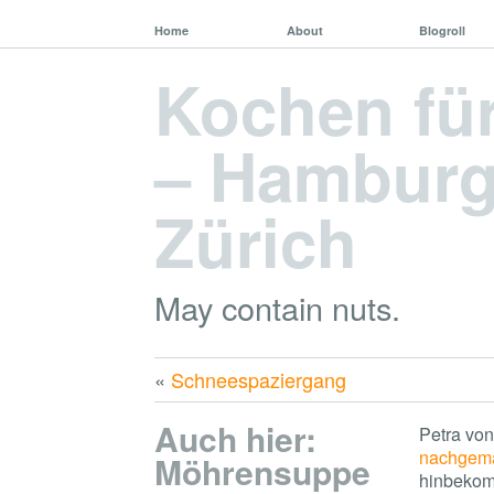
Home
About
Blogroll
Kochen fü
– Hamburg,
Zürich
May contain nuts.
«
Schneespaziergang
Auch hier:
Petra von
nachgem
Möhrensuppe
hinbekom