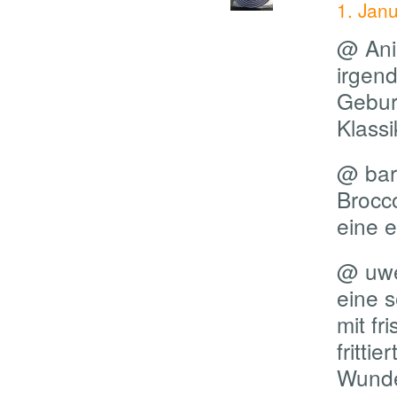
1. Jan
@ Ani
irgen
Gebur
Klassi
@ barc
Brocco
eine e
@ uwe
eine 
mit fr
frittie
Wunde