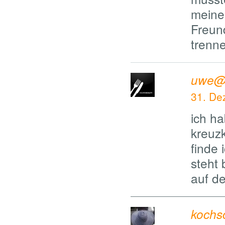
meine
Freun
trenn
uwe@h
31. De
ich h
kreuz
finde 
steht 
auf 
kochs