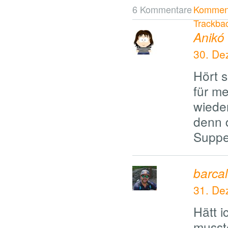
6 Kommentare
Komment
Trackba
Anikó
30. De
Hört 
für m
wiede
denn 
Suppe
barca
31. De
Hätt i
musste