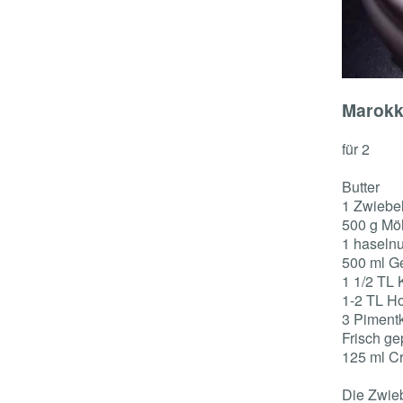
Marokk
für 2
Butter
1 Zwiebel
500 g Möh
1 haselnu
500 ml G
1 1/2 TL
1-2 TL H
3 Piment
Frisch ge
125 ml C
Die Zwieb