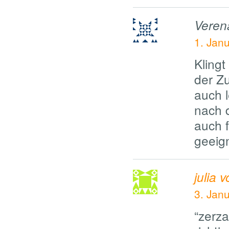
Veren
1. Jan
Klingt
der Z
auch l
nach 
auch 
geeig
julia 
3. Jan
“zerza