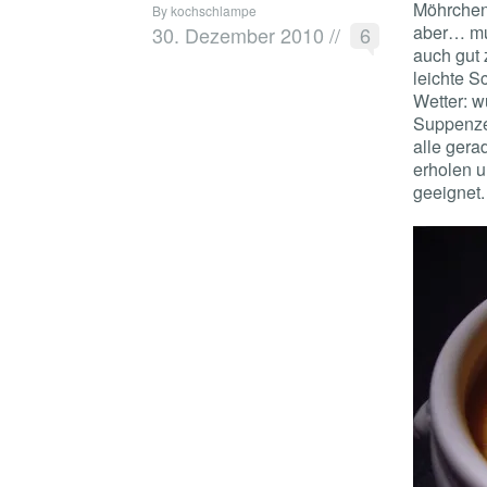
Möhrchen
By kochschlampe
aber… mus
30. Dezember 2010
//
6
auch gut
leichte S
Wetter: 
Suppenzei
alle ger
erholen u
geeignet.