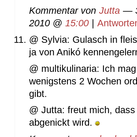
Kommentar von
Jutta
— 3
2010 @
15:00
|
Antworte
@ Sylvia: Gulasch in fleis
ja von Anikó kennengelern
@ multikulinaria: Ich mag
wenigstens 2 Wochen ord
gibt.
@ Jutta: freut mich, dass 
abgenickt wird.