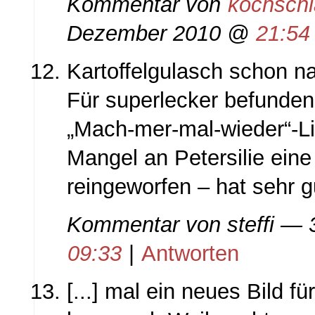
Kommentar von
kochsch
Dezember 2010 @
21:54
Kartoffelgulasch schon n
Für superlecker befunden
„Mach-mer-mal-wieder“-Li
Mangel an Petersilie eine
reingeworfen – hat sehr 
Kommentar von
steffi
— 3
09:33
|
Antworten
[...] mal ein neues Bild f