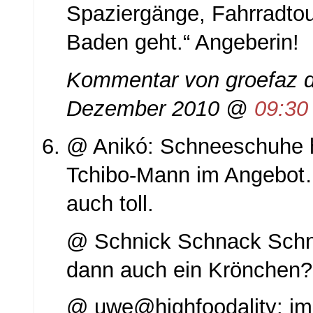
Spaziergänge, Fahrradtou
Baden geht.“ Angeberin!
Kommentar von
groefaz d
Dezember 2010 @
09:30
@ Anikó: Schneeschuhe h
Tchibo-Mann im Angebot…
auch toll.
@ Schnick Schnack Sch
dann auch ein Krönchen?
@ uwe@highfoodality: im