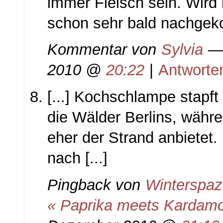
immer Fleisch sein. Wird
schon sehr bald nachgek
Kommentar von
Sylvia
— 
2010 @
20:22
|
Antworte
[...] Kochschlampe stapft
die Wälder Berlins, währe
eher der Strand anbietet.
nach [...]
Pingback von
Winterspaz
« Paprika meets Karda