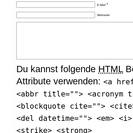
*
E-Mail
Webseite
Du kannst folgende
HTML
Be
Attribute verwenden:
<a hre
<abbr title=""> <acronym t
<blockquote cite=""> <cite
<del datetime=""> <em> <i>
<strike> <strong>