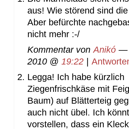
aus! Wie störend sind di
Aber befürchte nachgebast
nicht mehr :-/
Kommentar von
Anikó
— 
2010 @
19:22
|
Antworte
Legga! Ich habe kürzlich
Ziegenfrischkäse mit Fei
Baum) auf Blätterteig ge
auch nicht übel. Ich könn
vorstellen, dass ein Kleck