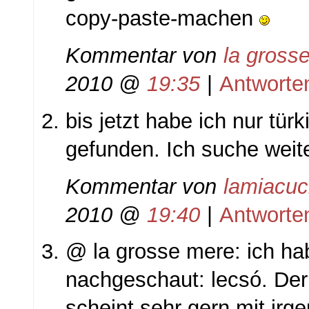
copy-paste-machen
Kommentar von
la gross
2010 @
19:35
|
Antworte
bis jetzt habe ich nur tür
gefunden. Ich suche weite
Kommentar von
lamiacuc
2010 @
19:40
|
Antworte
@ la grosse mere: ich ha
nachgeschaut: lecsó. Der
scheint sehr gern mit ir