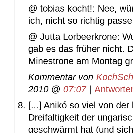
@ tobias kocht!: Nee, wür
ich, nicht so richtig passe
@ Jutta Lorbeerkrone: Wu
gab es das früher nicht. D
Minestrone am Montag g
Kommentar von
KochSch
2010 @
07:07
|
Antworte
[...] Anikó so viel von der
Dreifaltigkeit der ungaris
geschwärmt hat (und sich