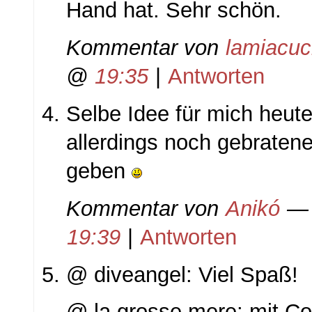
Hand hat. Sehr schön.
Kommentar von
lamiacuc
@
19:35
|
Antworten
Selbe Idee für mich heu
allerdings noch gebraten
geben
Kommentar von
Anikó
— 
19:39
|
Antworten
@ diveangel: Viel Spaß!
@ la grosse mere: mit C