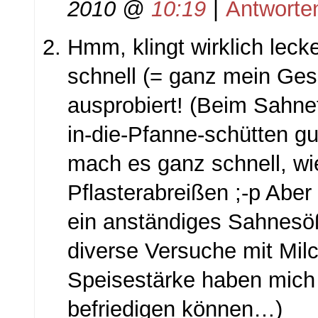
2010 @
10:19
|
Antworte
Hmm, klingt wirklich lecke
schnell (= ganz mein Ge
ausprobiert! (Beim Sahne
in-die-Pfanne-schütten g
mach es ganz schnell, wi
Pflasterabreißen ;-p Ab
ein anständiges Sahnesö
diverse Versuche mit Mil
Speisestärke haben mich 
befriedigen können…)