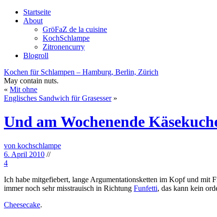
Startseite
About
GröFaZ de la cuisine
KochSchlampe
Zitronencurry
Blogroll
Kochen für Schlampen – Hamburg, Berlin, Zürich
May contain nuts.
«
Mit ohne
Englisches Sandwich für Grasesser
»
Und am Wochenende Käsekuch
von kochschlampe
6. April 2010
//
4
Ich habe mitgefiebert, lange Argumentationsketten im Kopf und mit 
immer noch sehr misstrauisch in Richtung
Funfetti
, das kann kein or
Cheesecake
.