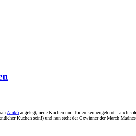
en
Frau
Anikó
angelegt, neue Kuchen und Torten kennengelernt – auch solch
dentlicher Kuchen sein!) und nun steht der Gewinner der March Madness