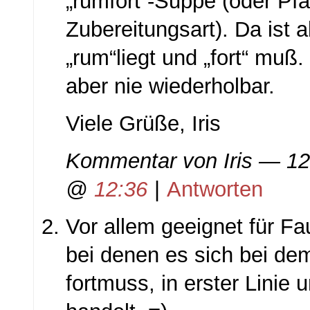
„rumfort“-Suppe (oder Pf
Zubereitungsart). Da ist a
„rum“liegt und „fort“ muß.
aber nie wiederholbar.
Viele Grüße, Iris
Kommentar von
Iris
— 12
@
12:36
|
Antworten
Vor allem geeignet für F
bei denen es sich bei de
fortmuss, in erster Lini