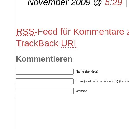
November 2009 @
5:29
RSS
-Feed für Kommentare z
TrackBack
URI
Kommentieren
Name (benötigt)
Email (wird nicht veröffentlicht) (benöti
Website