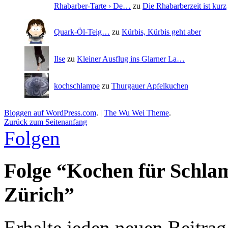
Rhabarber-Tarte › De…
zu
Die Rhabarberzeit ist kurz
Quark-Öl-Teig…
zu
Kürbis, Kürbis geht aber
Ilse
zu
Kleiner Ausflug ins Glarner La…
kochschlampe
zu
Thurgauer Apfelkuchen
Bloggen auf WordPress.com
.
|
The Wu Wei Theme
.
Zurück zum Seitenanfang
Folgen
Folge “Kochen für Schla
Zürich”
Erhalte jeden neuen Beitrag