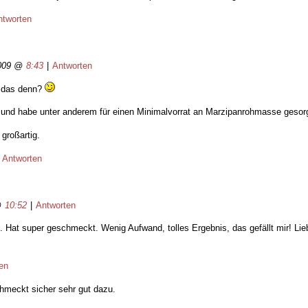
ntworten
2009 @
8:43
|
Antworten
 das denn?
 und habe unter anderem für einen Minimalvorrat an Marzipanrohmasse gesor
großartig.
|
Antworten
@
10:52
|
Antworten
 Hat super geschmeckt. Wenig Aufwand, tolles Ergebnis, das gefällt mir! Li
en
chmeckt sicher sehr gut dazu.