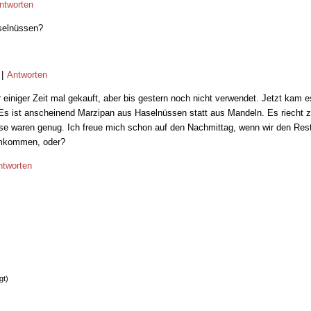
ntworten
selnüssen?
2
|
Antworten
einiger Zeit mal gekauft, aber bis gestern noch nicht verwendet. Jetzt kam e
Es ist anscheinend Marzipan aus Haselnüssen statt aus Mandeln. Es riecht 
se waren genug. Ich freue mich schon auf den Nachmittag, wenn wir den Res
 umkommen, oder?
ntworten
gt)