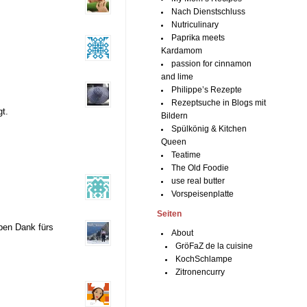
Nach Dienstschluss
Nutriculinary
Paprika meets
Kardamom
passion for cinnamon
and lime
Philippe’s Rezepte
Rezeptsuche in Blogs mit
gt.
Bildern
Spülkönig & Kitchen
Queen
Teatime
The Old Foodie
use real butter
Vorspeisenplatte
Seiten
eben Dank fürs
About
GröFaZ de la cuisine
KochSchlampe
Zitronencurry