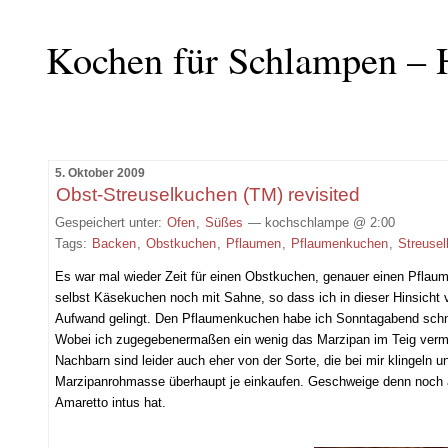
Kochen für Schlampen – 
5. Oktober 2009
Obst-Streuselkuchen (TM) revisited
Gespeichert unter:
Ofen
,
Süßes
— kochschlampe @ 2:00
Tags:
Backen
,
Obstkuchen
,
Pflaumen
,
Pflaumenkuchen
,
Streuse
Es war mal wieder Zeit für einen Obstkuchen, genauer einen Pfla
selbst Käsekuchen noch mit Sahne, so dass ich in dieser Hinsicht 
Aufwand gelingt. Den Pflaumenkuchen habe ich Sonntagabend schne
Wobei ich zugegebenermaßen ein wenig das Marzipan im Teig vermis
Nachbarn sind leider auch eher von der Sorte, die bei mir klingeln 
Marzipanrohmasse überhaupt je einkaufen. Geschweige denn noch 
Amaretto intus hat.