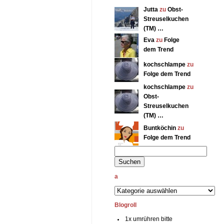
Jutta
zu
Obst-
Streuselkuchen
(TM) …
Eva
zu
Folge
dem Trend
kochschlampe
zu
Folge dem Trend
kochschlampe
zu
Obst-
Streuselkuchen
(TM) …
Buntköchin
zu
Folge dem Trend
a
Blogroll
1x umrühren bitte