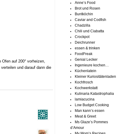
Anne’s Food
Brot und Rosen
Buntköchin
Caviar and Codfish
Chadzilla
Chili und Ciabatta
Crockpot
Deichrunner
essen & trinken
FoodFreak
Genial Lecker
n Ofen auf 200° vorheizen,
Ingenieure kochen…
verteilen und darauf dann die
Küchenlatein
Kleiner Kuriositätenladen
Kochfrosch
Kochwerkstatt
Kulinaria Katastrophalia
lamiacucina
Low Budget Cooking
Man kann’s essen
Meat & Greet
Ms Glaze’s Pommes
d’Amour
My Mom’s Recipes