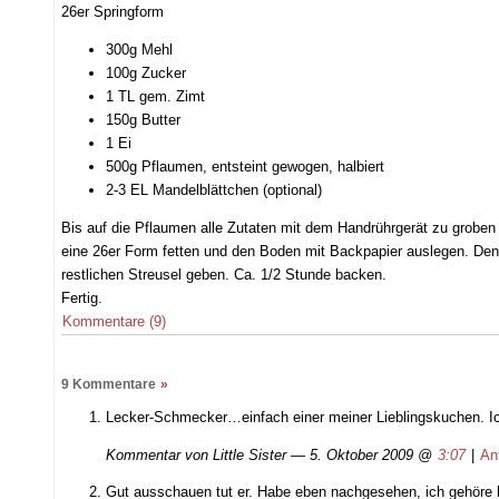
26er Springform
300g Mehl
100g Zucker
1 TL gem. Zimt
150g Butter
1 Ei
500g Pflaumen, entsteint gewogen, halbiert
2-3 EL Mandelblättchen (optional)
Bis auf die Pflaumen alle Zutaten mit dem Handrührgerät zu groben
eine 26er Form fetten und den Boden mit Backpapier auslegen. Den 
restlichen Streusel geben. Ca. 1/2 Stunde backen.
Fertig.
Kommentare (9)
9 Kommentare
»
Lecker-Schmecker…einfach einer meiner Lieblingskuchen. Ic
Kommentar von
Little Sister
— 5. Oktober 2009 @
3:07
|
An
Gut ausschauen tut er. Habe eben nachgesehen, ich gehöre l