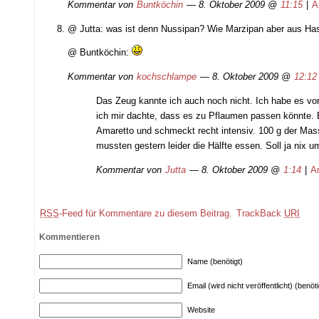
Kommentar von
Buntköchin
— 8. Oktober 2009 @
11:15
|
A
@ Jutta: was ist denn Nussipan? Wie Marzipan aber aus Ha
@ Buntköchin:
Kommentar von
kochschlampe
— 8. Oktober 2009 @
12:1
Das Zeug kannte ich auch noch nicht. Ich habe es vor 
ich mir dachte, dass es zu Pflaumen passen könnte. 
Amaretto und schmeckt recht intensiv. 100 g der Mas
mussten gestern leider die Hälfte essen. Soll ja nix
Kommentar von
Jutta
— 8. Oktober 2009 @
1:14
|
A
RSS
-Feed für Kommentare zu diesem Beitrag.
TrackBack
URI
Kommentieren
Name (benötigt)
Email (wird nicht veröffentlicht) (benöti
Website