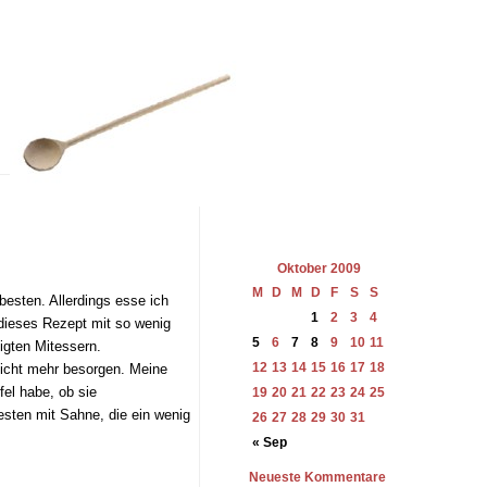
Oktober 2009
M
D
M
D
F
S
S
esten. Allerdings esse ich
1
2
3
4
 dieses Rezept mit so wenig
5
6
7
8
9
10
11
igten Mitessern.
12
13
14
15
16
17
18
nicht mehr besorgen. Meine
fel habe, ob sie
19
20
21
22
23
24
25
sten mit Sahne, die ein wenig
26
27
28
29
30
31
« Sep
Neueste Kommentare