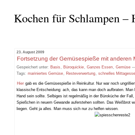
Kochen für Schlampen – 
23. August 2009
Fortsetzung der Gemüsespieße mit anderen M
Gespeichert unter:
Basis
,
Büroquickie
,
Ganzes Essen
,
Gemüse
—
Tags:
mariniertes Gemüse
,
Resteverwertung
,
schnelles Mittagess
Hier
gab es die Gemüsespieße in Reinkultur. Nur war noch ungrillier
klassische Entscheidung: ach, das kann man doch aufbraten. Man k
Hand sein sollte. Selbiges ist regelmäßig in der Büroküche der Fal
Spießchen in neuem Gewande auferstehen sollten. Das Weißbrot war
liegen. Geht ja alles. Man muss sich nur zu helfen wissen.