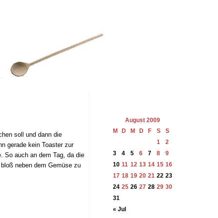
August 2009
M
D
M
D
F
S
S
chen soll und dann die
1
2
nn gerade kein Toaster zur
3
4
5
6
7
8
9
de. So auch an dem Tag, da die
10
11
12
13
14
15
16
und bloß neben dem Gemüse zu
17
18
19
20
21
22
23
24
25
26
27
28
29
30
31
« Jul