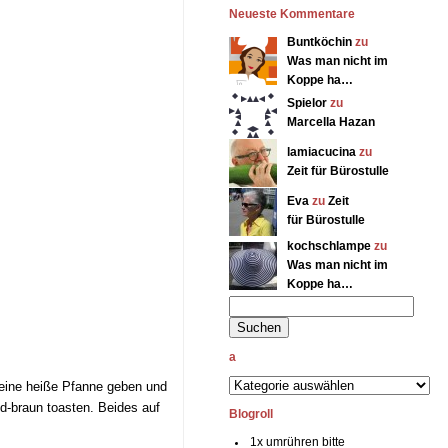
Neueste Kommentare
Buntköchin
zu
Was man nicht im
Koppe ha…
Spielor
zu
Marcella Hazan
lamiacucina
zu
Zeit für Bürostulle
Eva
zu
Zeit
für Bürostulle
kochschlampe
zu
Was man nicht im
Koppe ha…
a
 eine heiße Pfanne geben und
ld-braun toasten. Beides auf
Blogroll
1x umrühren bitte