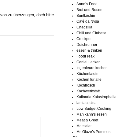
Anne’s Food
Brot und Rosen
avon zu überzeugen, doch bitte
Buntköchin
Café da Nysa
Chadzilla
Chili und Ciabatta
Crockpot
Deichrunner
essen & trinken
FoodFreak
Genial Lecker
Ingenieure kochen…
Küchenlatein
Kochen für alle
Kochfrosch
Kochwerkstatt
Kulinaria Katastrophalia
lamiacucina
Low Budget Cooking
Man kann’s essen
Meat & Greet
Mettsalat
Ms Glaze’s Pommes