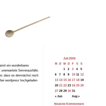
Juli 2009
M
D
M
D
F
S
S
damit ein wunderbares
1
2
3
4
5
unerwartete Serverausfälle.
6
7
8
9
10
11
12
 mir, dass es demnächst noch
13
14
15
16
17
18
19
er bei wordpress hochgeladen
20
21
22
23
24
25
26
27
28
29
30
31
« Jun
Aug »
Neueste Kommentare