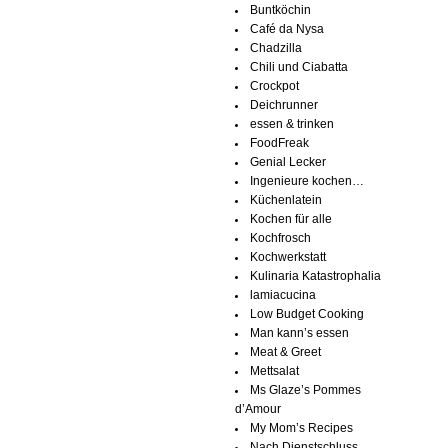
Buntköchin
Café da Nysa
Chadzilla
Chili und Ciabatta
Crockpot
Deichrunner
essen & trinken
FoodFreak
Genial Lecker
Ingenieure kochen…
Küchenlatein
Kochen für alle
Kochfrosch
Kochwerkstatt
Kulinaria Katastrophalia
lamiacucina
Low Budget Cooking
Man kann’s essen
Meat & Greet
Mettsalat
Ms Glaze’s Pommes
d’Amour
My Mom’s Recipes
Nach Dienstschluss