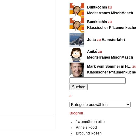
Buntköchin
zu
Mediterranes MischMasch
Buntköchin
zu
Klassischer Pflaumenkuch
Jutta
zu
Hamsterfahrt
Anikó
zu
Mediterranes MischMasch
Mark vom Sommer in H…
z
Klassischer Pflaumenkuch
a
Blogroll
1x umrühren bitte
Anne’s Food
Brot und Rosen