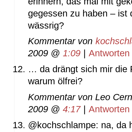
erinnern, das mal mit ge
gegessen zu haben – ist 
wässrig?
Kommentar von
kochsch
2009 @
1:09
|
Antworten
… da drängt sich mir die 
warum ölfrei?
Kommentar von
Leo Cerni
2009 @
4:17
|
Antworten
@kochschlampe: na, da h