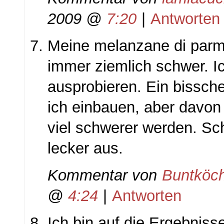
2009 @
7:20
|
Antworten
Meine melanzane di parmi
immer ziemlich schwer. I
ausprobieren. Ein bissc
ich einbauen, aber davon d
viel schwerer werden. Sch
lecker aus.
Kommentar von
Buntköch
@
4:24
|
Antworten
Ich bin auf die Ergebniss