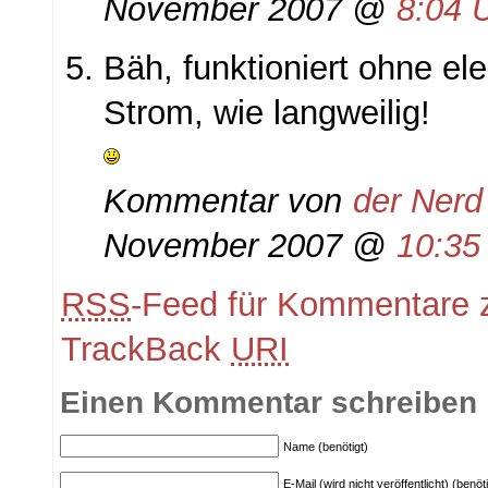
November 2007 @
8:04 
Bäh, funktioniert ohne el
Strom, wie langweilig!
Kommentar von
der Nerd
November 2007 @
10:35
RSS
-Feed für Kommentare z
TrackBack
URI
Einen Kommentar schreiben
Name (benötigt)
E-Mail (wird nicht veröffentlicht) (benöti