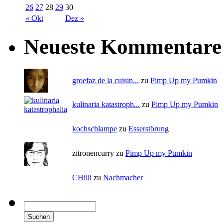
26
27
28
29
30
« Okt
Dez »
Neueste Kommentare
groefaz de la cuisin...
zu
Pimp Up my Pumkin
kulinaria katastroph...
zu
Pimp Up my Pumkin
kochschlampe
zu
Esserstörung
zitronencurry zu
Pimp Up my Pumkin
CHilli
zu
Nachmacher