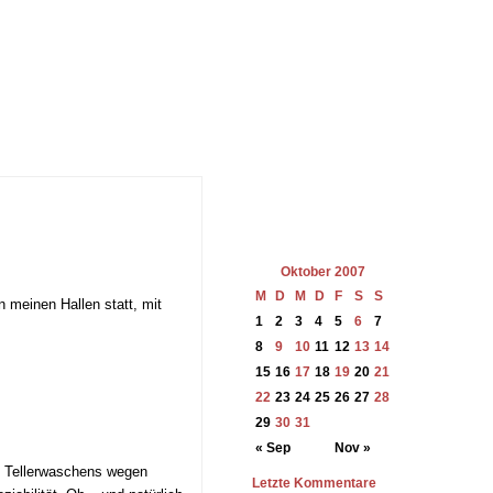
Oktober 2007
M
D
M
D
F
S
S
 meinen Hallen statt, mit
1
2
3
4
5
6
7
8
9
10
11
12
13
14
15
16
17
18
19
20
21
22
23
24
25
26
27
28
29
30
31
« Sep
Nov »
s Tellerwaschens wegen
Letzte Kommentare