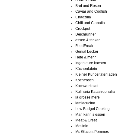
Anne’s Food
Brot und Rosen
Caviar and Codfish
Chadzilla
Chili und Ciabatta
Crockpot
Deichrunner
essen & trinken
FoodFreak
Genial Lecker
Hefe & mehr
Ingenieure kochen…
Küchenlatein
Kleiner Kuriositätenladen
Kochfrosch
Kochwerkstatt
Kulinaria Katastrophalia
la grosse mere
lamiacucina
Low Budget Cooking
Man kann’s essen
Meat & Greet
Mestolo
Ms Glaze’s Pommes