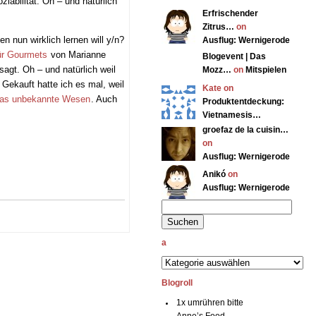
iabilität. Oh – und natürlich
Erfrischender
Zitrus…
on
n nun wirklich lernen will y/n?
Ausflug: Wernigerode
ür Gourmets
von Marianne
Blogevent | Das
sagt. Oh – und natürlich weil
Mozz…
on
Mitspielen
Gekauft hatte ich es mal, weil
Kate on
das unbekannte Wesen
. Auch
Produktentdeckung:
Vietnamesis…
groefaz de la cuisin…
on
Ausflug: Wernigerode
Anikó
on
Ausflug: Wernigerode
a
Blogroll
1x umrühren bitte