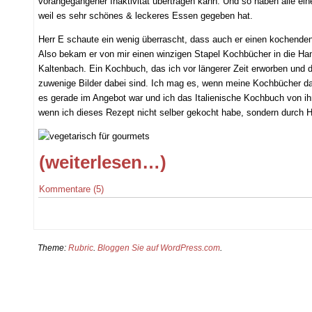
vorangegangener Inaktivität übertragen kann. Und so haben alle eine
weil es sehr schönes & leckeres Essen gegeben hat.
Herr E schaute ein wenig überrascht, dass auch er einen kochenden 
Also bekam er von mir einen winzigen Stapel Kochbücher in die Ha
Kaltenbach. Ein Kochbuch, das ich vor längerer Zeit erworben und da
zuwenige Bilder dabei sind. Ich mag es, wenn meine Kochbücher das 
es gerade im Angebot war und ich das Italienische Kochbuch von ihr
wenn ich dieses Rezept nicht selber gekocht habe, sondern durch 
(weiterlesen…)
Kommentare (5)
Theme:
Rubric
.
Bloggen Sie auf WordPress.com
.