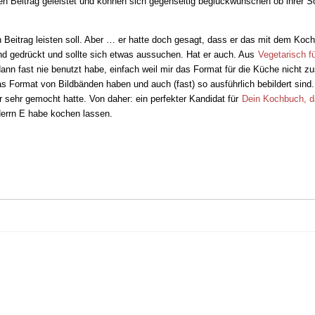
n Beitrag geleistet und können sich gegenseitig beglückwünschen ob ihrer Soz
Beitrag leisten soll. Aber … er hatte doch gesagt, dass er das mit dem Koche
nd gedrückt und sollte sich etwas aussuchen. Hat er auch. Aus
Vegetarisch f
nn fast nie benutzt habe, einfach weil mir das Format für die Küche nicht zu
Format von Bildbänden haben und auch (fast) so ausführlich bebildert sind. 
 sehr gemocht hatte. Von daher: ein perfekter Kandidat für
Dein Kochbuch, 
Herrn E habe kochen lassen.