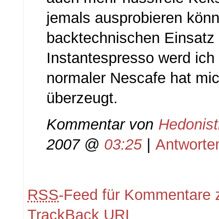
jemals ausprobieren kön
backtechnischen Einsatz
Instantespresso werd ich
normaler Nescafe hat mich
überzeugt.
Kommentar von
Hedonist
2007 @
03:25
|
Antworte
RSS
-Feed für Kommentare z
TrackBack
URI