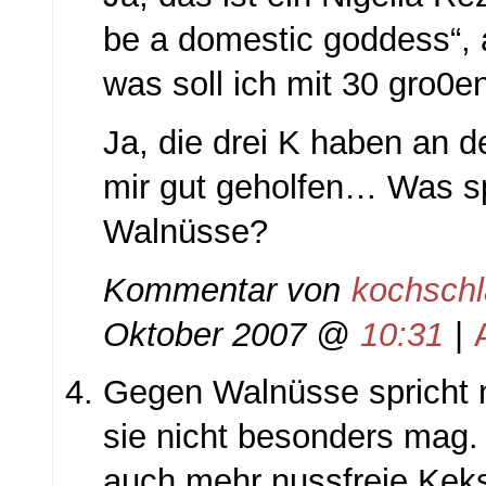
be a domestic goddess“, a
was soll ich mit 30 gro0
Ja, die drei K haben an 
mir gut geholfen… Was s
Walnüsse?
Kommentar von
kochsch
Oktober 2007 @
10:31
|
Gegen Walnüsse spricht n
sie nicht besonders mag. 
auch mehr nussfreie Keks