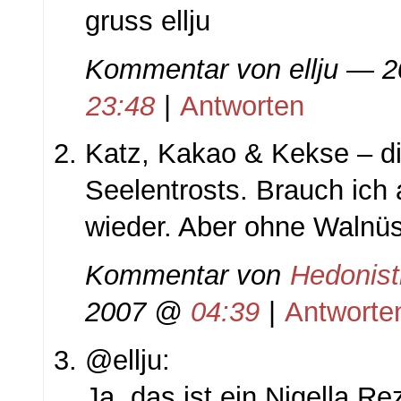
gruss ellju
Kommentar von
ellju
— 20
23:48
|
Antworten
Katz, Kakao & Kekse – di
Seelentrosts. Brauch ich
wieder. Aber ohne Walnü
Kommentar von
Hedonist
2007 @
04:39
|
Antworte
@ellju:
Ja, das ist ein Nigella Re