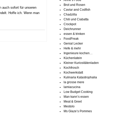
Anne’s Food
Brot und Rosen
n auch sofort für unseren
Caviar and Codfish
ndelt. Hoffe ich. Wenn man
Chadzilla
Chili und Ciabatta
Crockpot
Deichrunner
essen & trinken
FoodFreak
Genial Lecker
Hefe & mehr
Ingenieure kochen…
Küchenlatein
Kleiner Kuriositätenladen
Kochfrosch
Kochwerkstatt
Kulinaria Katastrophalia
la grosse mere
lamiacucina
Low Budget Cooking
Man kann’s essen
Meat & Greet
Mestolo
Ms Glaze’s Pommes