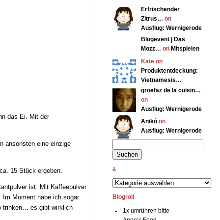
Erfrischender
Zitrus…
on
Ausflug: Wernigerode
Blogevent | Das
Mozz…
on
Mitspielen
Kate on
Produktentdeckung:
Vietnamesis…
groefaz de la cuisin…
on
Ausflug: Wernigerode
n das Ei. Mit der
Anikó
on
Ausflug: Wernigerode
n ansonsten eine einzige
a
 ca. 15 Stück ergeben.
antpulver ist. Mit Kaffeepulver
en. Im Moment habe ich sogar
Blogroll
trinken… es gibt wirklich
1x umrühren bitte