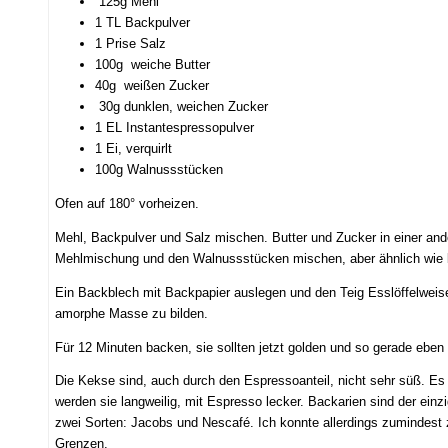
125g Mehl
1 TL Backpulver
1 Prise Salz
100g weiche Butter
40g weißen Zucker
30g dunklen, weichen Zucker
1 EL Instantespressopulver
1 Ei, verquirlt
100g Walnussstücken
Ofen auf 180° vorheizen.
Mehl, Backpulver und Salz mischen. Butter und Zucker in einer and
Mehlmischung und den Walnussstücken mischen, aber ähnlich wie bei
Ein Backblech mit Backpapier auslegen und den Teig Esslöffelweis
amorphe Masse zu bilden.
Für 12 Minuten backen, sie sollten jetzt golden und so gerade eben
Die Kekse sind, auch durch den Espressoanteil, nicht sehr süß. Es i
werden sie langweilig, mit Espresso lecker. Backarien sind der ein
zwei Sorten: Jacobs und Nescafé. Ich konnte allerdings zumindest 
Grenzen.