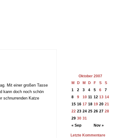
Oktober 2007
M
D
M
D
F
S
S
ag. Mit einer großen Tasse
1
2
3
4
5
6
7
nd kann doch noch schön
8
9
10
11
12
13
14
ner schnurrenden Katze
15
16
17
18
19
20
21
22
23
24
25
26
27
28
29
30
31
« Sep
Nov »
Letzte Kommentare