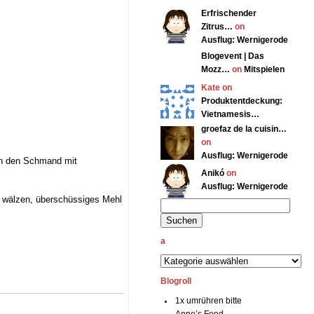
Erfrischender
Zitrus…
on
Ausflug: Wernigerode
Blogevent | Das
Mozz…
on
Mitspielen
Kate on
Produktentdeckung:
Vietnamesis…
groefaz de la cuisin…
on
Ausflug: Wernigerode
en den Schmand mit
Anikó
on
Ausflug: Wernigerode
hl wälzen, überschüssiges Mehl
a
Blogroll
1x umrühren bitte