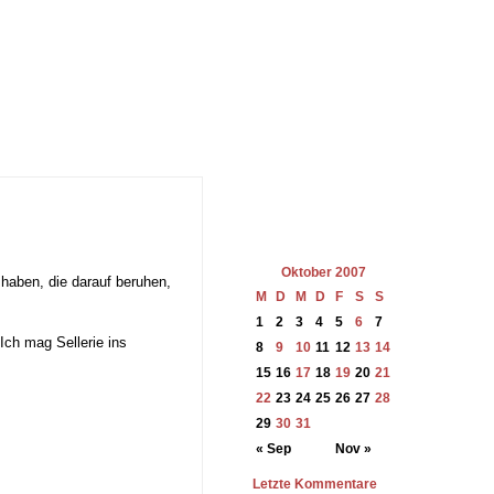
Oktober 2007
u haben, die darauf beruhen,
M
D
M
D
F
S
S
1
2
3
4
5
6
7
Ich mag Sellerie ins
8
9
10
11
12
13
14
15
16
17
18
19
20
21
22
23
24
25
26
27
28
29
30
31
« Sep
Nov »
Letzte Kommentare