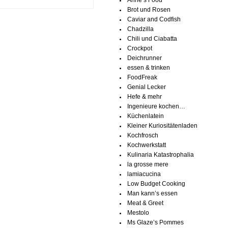
Anne’s Food
Brot und Rosen
Caviar and Codfish
Chadzilla
Chili und Ciabatta
Crockpot
Deichrunner
essen & trinken
FoodFreak
Genial Lecker
Hefe & mehr
Ingenieure kochen…
Küchenlatein
Kleiner Kuriositätenladen
Kochfrosch
Kochwerkstatt
Kulinaria Katastrophalia
la grosse mere
lamiacucina
Low Budget Cooking
Man kann’s essen
Meat & Greet
Mestolo
Ms Glaze’s Pommes