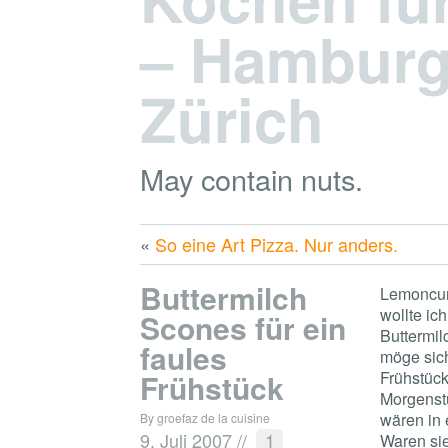
– Hamburg,
Zürich
May contain nuts.
«
So eine Art Pizza. Nur anders.
Buttermilch
Lemoncurr
wollte ic
Scones für ein
Buttermilc
faules
möge sich
Frühstück
Frühstück
Morgenstu
wären in 
By groefaz de la cuisine
9. Juli 2007
//
1
Waren sie