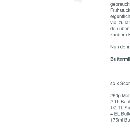
gebraucht
Frühstüc
eigentlic
viel zu l
den über
zaubern 
Nun denn
Buttermi
so 8 Sco
250g Meh
2 TL Bac
1/2 TL Sa
4 EL Butt
175ml But