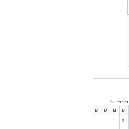
November
M
D
M
D
1
2