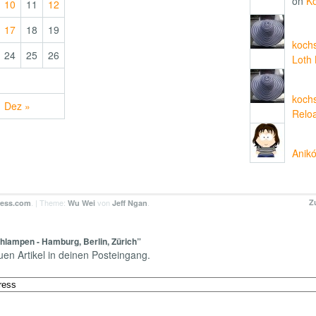
on
Ko
10
11
12
17
18
19
koch
24
25
26
Loth 
koch
Dez »
Reloa
Anik
. | Theme:
von
.
Z
ress.com
Wu Wei
Jeff Ngan
hlampen - Hamburg, Berlin, Zürich”
n Artikel in deinen Posteingang.