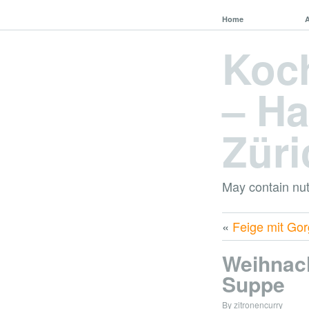
Home
Koc
– Ha
Züri
May contain nut
«
Feige mit Go
Weihnach
Suppe
By zitronencurry