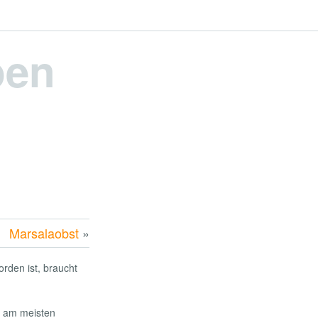
pen
Marsalaobst
»
orden ist, braucht
er am meisten