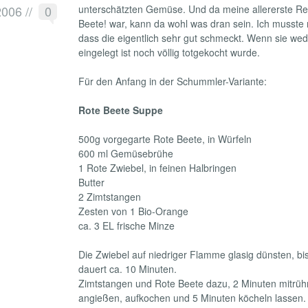
2006
//
0
unterschätzten Gemüse. Und da meine allererste Reak
Beete! war, kann da wohl was dran sein. Ich musste n
dass die eigentlich sehr gut schmeckt. Wenn sie wede
eingelegt ist noch völlig totgekocht wurde.
Für den Anfang in der Schummler-Variante:
Rote Beete Suppe
500g vorgegarte Rote Beete, in Würfeln
600 ml Gemüsebrühe
1 Rote Zwiebel, in feinen Halbringen
Butter
2 Zimtstangen
Zesten von 1 Bio-Orange
ca. 3 EL frische Minze
Die Zwiebel auf niedriger Flamme glasig dünsten, bis
dauert ca. 10 Minuten.
Zimtstangen und Rote Beete dazu, 2 Minuten mitrüh
angießen, aufkochen und 5 Minuten köcheln lassen.