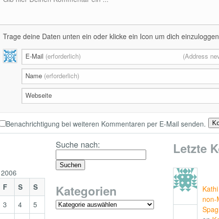
Trage deine Daten unten ein oder klicke ein Icon um dich einzuloggen
E-Mail
(erforderlich)
(Address nev
Name
(erforderlich)
Webseite
Benachrichtigung bei weiteren Kommentaren per E-Mail senden.
Suche nach:
Letzte 
 2006
F
S
S
Kategorien
Kathi
non-
3
4
5
Spag