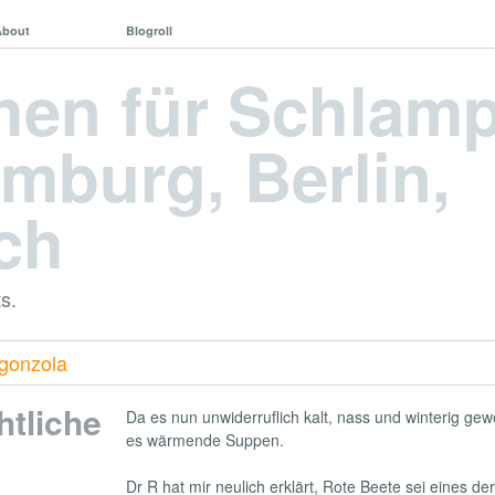
About
Blogroll
hen für Schlam
mburg, Berlin,
ch
s.
rgonzola
tliche
Da es nun unwiderruflich kalt, nass und winterig gew
es wärmende Suppen.
Dr R hat mir neulich erklärt, Rote Beete sei eines d