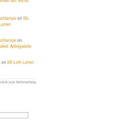
chen auf Vorrat
schlampe
on
SS
Lorien
schlampe
on
ded: Apfelgalette
ó
on
SS Loth Lorien
urück zum Seitenanfang