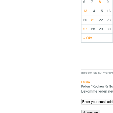
6
7
8
9
13
14
15
16
20
21
22
23
27
28
29
30
« Okt
Bloggen Sie auf WordP
Follow
Follow “Kochen für Sc
Bekomme jeden neue