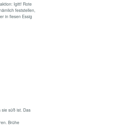
tion: Igitt! Rote
ämlich feststellen,
r in fiesen Essig
 sie süß ist. Das
ren. Brühe