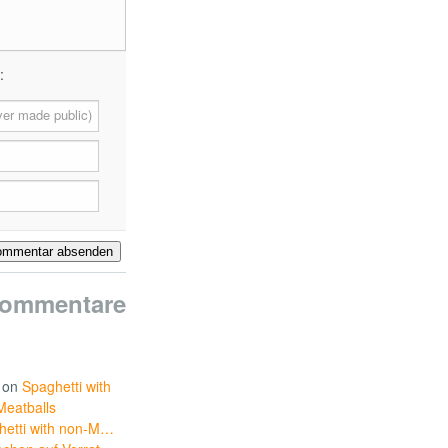
:
er made public)
Kommentare
on
Spaghetti with
Meatballs
hetti with non-M…