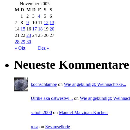
November 2005
M
D
M
D
F
S
S
1
2
3
4
5
6
7
8
9
10
11
12
13
14
15
16
17
18
19
20
21
22
23
24
25
26
27
28
29
30
« Okt
Dez »
Neueste Kommentare
kochschlampe
on
Wie angekündigt: Weihnachtske...
Ulrike aka ostwestwi...
on
Wie angekündigt: Weihnach
scholli2000
on
Mandel-Marzipan-Kuchen
rosa
on
Sesamsellerie