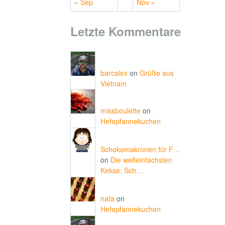
« Sep
Nov »
Letzte Kommentare
barcalex
on
Grüße aus
Vietnam
missboulette
on
Hefepfannekuchen
Schokomakronen für F…
on
Die welteinfachsten
Kekse: Sch…
nata
on
Hefepfannekuchen