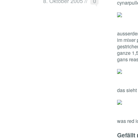
8. Oktober 2005
//
0
cynarpull
ausserde
im mixer 
gestriche
ganze 1,5
gans rea
das sieht
was red i
Gefällt 