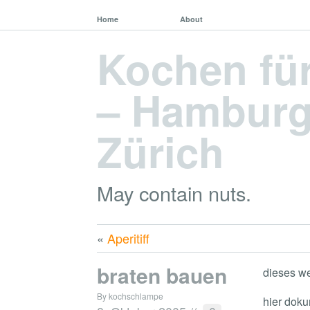
Home
About
Kochen fü
– Hamburg,
Zürich
May contain nuts.
«
Aperitiff
braten bauen
dieses web
By kochschlampe
hier doku