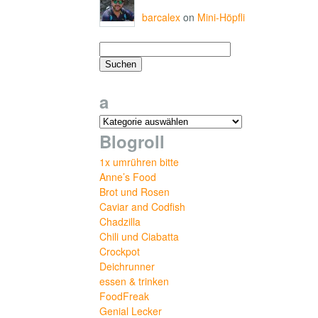
barcalex
on
Mini-Höpfli
a
Blogroll
1x umrühren bitte
Anne’s Food
Brot und Rosen
Caviar and Codfish
Chadzilla
Chili und Ciabatta
Crockpot
Deichrunner
essen & trinken
FoodFreak
Genial Lecker