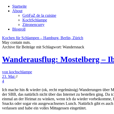
Startseite
About
GröFaZ de la cuisine
KochSchlampe
Zitronencurry
Blogroll
Kochen für Schlampen – Hamburg, Berlin, Zürich
May contain nuts.
Archive für Beiträge mit Schlagwort:
Wandersnack
Wanderausflug: Mostelberg – I
von kochschlampe
23. Mai
//
4
Ich mache hin & wieder (ok, recht regelmässig) Wanderungen über 
der SBB, das natürlich nicht über das Internet zu bestellen ging. Da i
einmal an der Heimat zu winken, wenn ich da wieder vorbeikomme, hab
Snacks oder sogar ein ausgewachsenes Lunch. Natürlich gibt es auch 
verlassen und habe ein volles Mittagessen eingetütet.