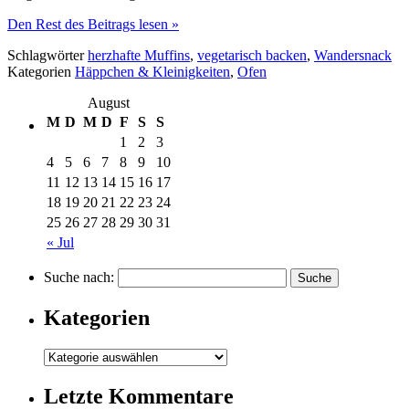
Den Rest des Beitrags lesen »
Schlagwörter
herzhafte Muffins
,
vegetarisch backen
,
Wandersnack
Kategorien
Häppchen & Kleinigkeiten
,
Ofen
August
M
D
M
D
F
S
S
1
2
3
4
5
6
7
8
9
10
11
12
13
14
15
16
17
18
19
20
21
22
23
24
25
26
27
28
29
30
31
« Jul
Suche nach:
Kategorien
Letzte Kommentare