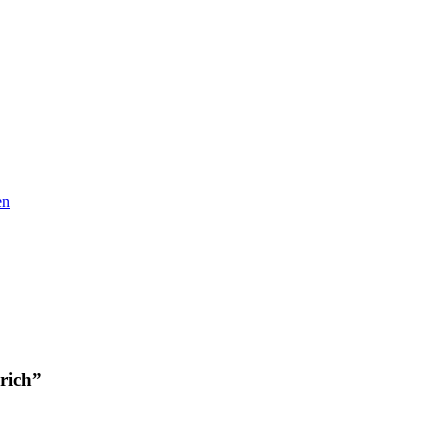
en
rich”