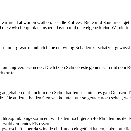
a wir nicht abwarten wollten, bis alle Kaffees, Biere und Sauermost get
d die Zwischenpunkte ansagen lassen und eine eigene kleine Wandertru
 mir arg warm und ich habe ein wenig Schatten zu schätzen gewusst.
chon lang verabschiedet. Die letzten Schneereste gemeinsam mit dem Reg
hkruste.
ngehalten und hoch in den Schutthaufen schaute – es gab Gemsen. Das hi
 Tele. Die anderen beiden Gemsen konnten wir so gerade noch sehen, wä
chlusspunkt angekommen: wir hatten noch genau 40 Minuten bis der Po
in wohlverdientes Eis essen.
wirtschaft, aber da wir alle ein Lunch eingetütet hatten, haben wir li