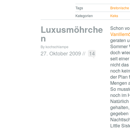
Tags
Bretonische
Kategorien
Keks
Luxusmöhrche
Schon vor
Vanillem
n
geraten u
Sommer Va
By kochschlampe
doch wied
27. Oktober 2009
//
14
seit eine
nicht das
noch kein
der Plan 
Mengen a
So musste
noch im H
Natürlich
gehalten
gegeben 
Nachtisch
Little Si