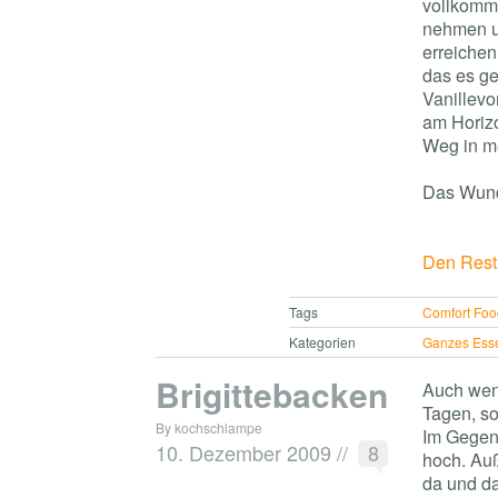
vollkomme
nehmen um
erreichen
das es ge
Vanillevo
am Horizo
Weg in m
Das Wund
Den Rest 
Tags
Comfort Foo
Kategorien
Ganzes Ess
Brigittebacken
Auch wenn
Tagen, so
By kochschlampe
Im Gegen
10. Dezember 2009
//
8
hoch. Au
da und da