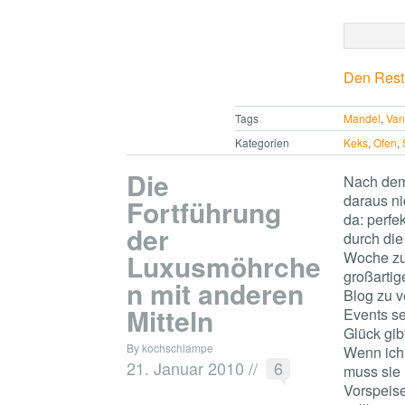
Den Rest 
Tags
Mandel
,
Van
Kategorien
Keks
,
Ofen
,
Die
Nach dem
daraus ni
Fortführung
da: perfe
der
durch die
Luxusmöhrche
Woche zu
großartig
n mit anderen
Blog zu v
Mitteln
Events se
Glück gib
By kochschlampe
Wenn ich
21. Januar 2010
//
6
muss sie 
Vorspeise