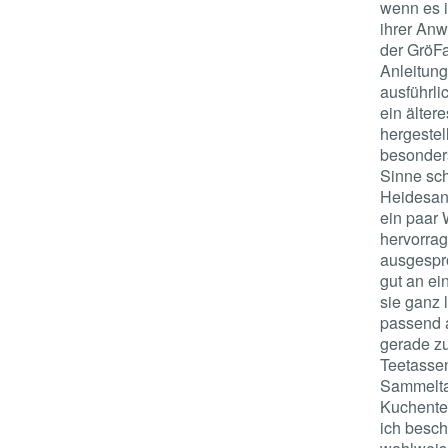
wenn es i
ihrer Anw
der GröFa
Anleitung
ausführli
ein älter
hergestell
besonders
Sinne sch
Heidesan
ein paar 
hervorrag
ausgespr
gut an ei
sie ganz 
passend a
gerade zu
Teetassen
Sammelta
Kuchentel
ich besch