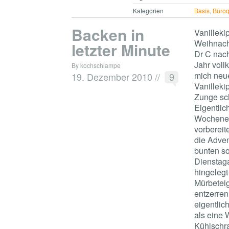
Kategorien
Basis
,
Büroq
Backen in
Vanilleki
Weihnacht
letzter Minute
Dr C nac
Jahr voll
By kochschlampe
mich neu
19. Dezember 2010
//
9
Vanilleki
Zunge sch
Eigentlic
Wochenen
vorbereit
die Advent
bunten so
Dienstaga
hingelegt 
Mürbetei
entzerren
eigentlic
als eine 
Kühlschra