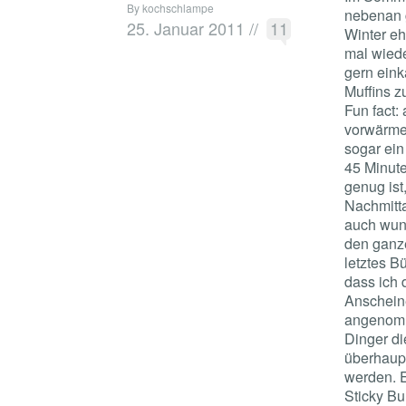
By kochschlampe
nebenan 
25. Januar 2011
//
11
Winter eh
mal wiede
gern eink
Muffins z
Fun fact:
vorwärmen
sogar ein
45 Minut
genug ist
Nachmitta
auch wun
den ganz
letztes B
dass ich 
Anscheine
angenomm
Dinger di
überhaupt
werden. E
Sticky Bu