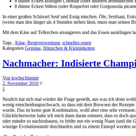
8 dünne Ecken kräftigen Cheddar (oder anderen aromatischen 
8 dünne Ecken Stilton (oder Roquefort oder Gorgonzola picant
In einer großen Schüssel Senf und Essig mischen. Öle, Senfsaat, Est
(wenn man den länger als 4 Stunden stehen lässt, muss man seinen Bi
Mit dem Käse auf Tellerchen arrangieren und das Essen ausklingen la
Tags
,
Käse
,
Resteverwertung
,
schnelles essen
Kategorien
Gemüse
,
Häppchen & Kleinigkeiten
Nachmacher: Indisierte Champ
Von kochschlampe
2. November 2010
//
1
Neulich hat sich mal wieder die Frage gestellt, aus was ich denn wohl
wenig entscheidungsschwach, so dass mit dem Browsen der Rezepte (
wurde. Das ist keine gute Kombination, wohl aber eine sehr vertraute
Glücklicherweise habe ich mich dann daran erinnert, dass es doch qua
oder minder so nachzubauen, es fehlte nur ein wenig Naan (und die G
winzige Evolutionsstufe durchlaufen und zu einem Eintopf werden un