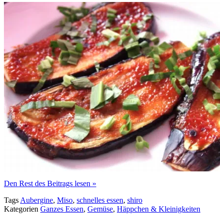
Den Rest des Beitrags lesen »
Tags
Aubergine
,
Miso
,
schnelles essen
,
shiro
Kategorien
Ganzes Essen
,
Gemüse
,
Häppchen & Kleinigkeiten