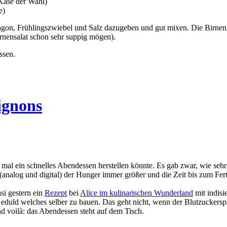
Käse der Wahl)
e)
ragon, Frühlingszwiebel und Salz dazugeben und gut mixen. Die Birnen
rnensalat schon sehr suppig mögen).
ssen.
ignons
 mal ein schnelles Abendessen herstellen könnte. Es gab zwar, wie sehr 
analog und digital) der Hunger immer größer und die Zeit bis zum Fe
.
si gestern ein
Rezept
bei
Alice im kulinarischen Wunderland
mit indisi
eduld welches selber zu bauen. Das geht nicht, wenn der Blutzuckerspi
d voilà: das Abendessen steht auf dem Tisch.