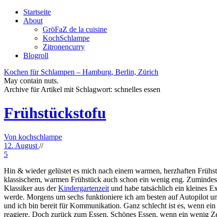
Startseite
About
GröFaZ de la cuisine
KochSchlampe
Zitronencurry
Blogroll
Kochen für Schlampen – Hamburg, Berlin, Zürich
May contain nuts.
Archive für Artikel mit Schlagwort:
schnelles essen
Frühstückstofu
Von kochschlampe
12. August
//
5
Hin & wieder gelüstet es mich nach einem warmen, herzhaften Frühstüc
klassischem, warmen Frühstück auch schon ein wenig eng. Zumindest, 
Klassiker aus der
Kindergartenzeit
und habe tatsächlich ein kleines 
werde. Morgens um sechs funktioniere ich am besten auf Autopilot u
und ich bin bereit für Kommunikation. Ganz schlecht ist es, wenn ein 
reagiere. Doch zurück zum Essen. Schönes Essen, wenn ein wenig Zeit