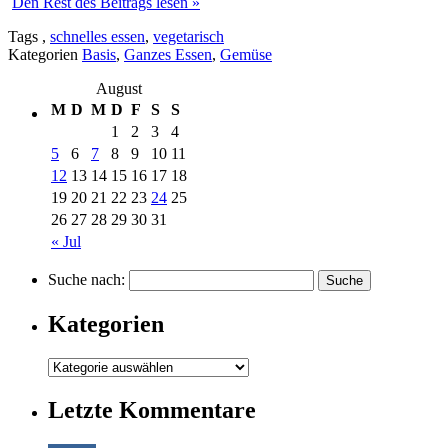
Den Rest des Beitrags lesen »
Tags
,
schnelles essen
,
vegetarisch
Kategorien
Basis
,
Ganzes Essen
,
Gemüse
August
M
D
M
D
F
S
S
1
2
3
4
5
6
7
8
9
10
11
12
13
14
15
16
17
18
19
20
21
22
23
24
25
26
27
28
29
30
31
« Jul
Suche nach:
Kategorien
Letzte Kommentare