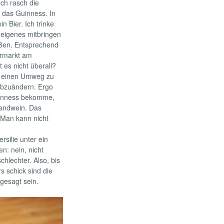
och rasch die
 das Guinness. In
 Bier. Ich trinke
 eigenes mitbringen
eßen. Entsprechend
ermarkt am
es nicht überall?
ch einen Umweg zu
abzuändern. Ergo
Guinness bekomme,
Landwein. Das
 Man kann nicht
rsilie unter ein
: nein, nicht
hlechter. Also, bis
s schick sind die
gesagt sein.