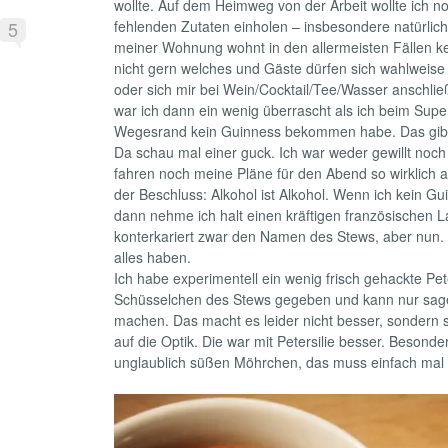
wollte. Auf dem Heimweg von der Arbeit wollte ich n
5
fehlenden Zutaten einholen – insbesondere natürlich
meiner Wohnung wohnt in den allermeisten Fällen kein
nicht gern welches und Gäste dürfen sich wahlweise
oder sich mir bei Wein/Cocktail/Tee/Wasser anschli
war ich dann ein wenig überrascht als ich beim Sup
Wegesrand kein Guinness bekommen habe. Das gibt 
Da schau mal einer guck. Ich war weder gewillt no
fahren noch meine Pläne für den Abend so wirklich 
der Beschluss: Alkohol ist Alkohol. Wenn ich kein 
dann nehme ich halt einen kräftigen französischen 
konterkariert zwar den Namen des Stews, aber nun.
alles haben.
Ich habe experimentell ein wenig frisch gehackte Pete
Schüsselchen des Stews gegeben und kann nur sagen
machen. Das macht es leider nicht besser, sondern sc
auf die Optik. Die war mit Petersilie besser. Besonder
unglaublich süßen Möhrchen, das muss einfach mal 