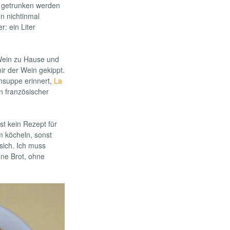
n getrunken werden
n nichtinmal
: ein Liter
 Wein zu Hause und
ir der Wein gekippt.
nsuppe erinnert,
La
n französischer
st kein Rezept für
m köcheln, sonst
 sich. Ich muss
hne Brot, ohne