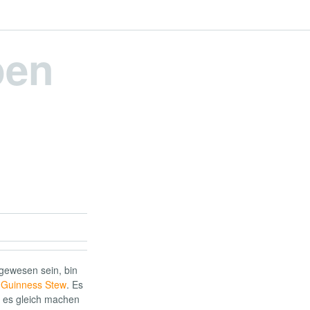
pen
gewesen sein, bin
 Guinness Stew
. Es
h es gleich machen