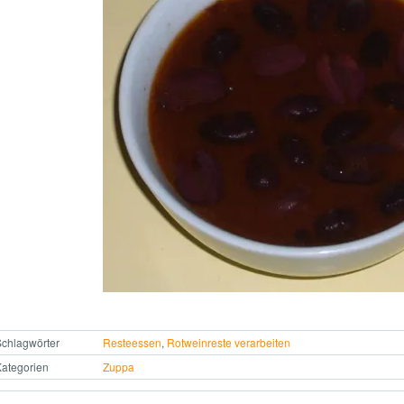
chlagwörter
Resteessen
,
Rotweinreste verarbeiten
ategorien
Zuppa