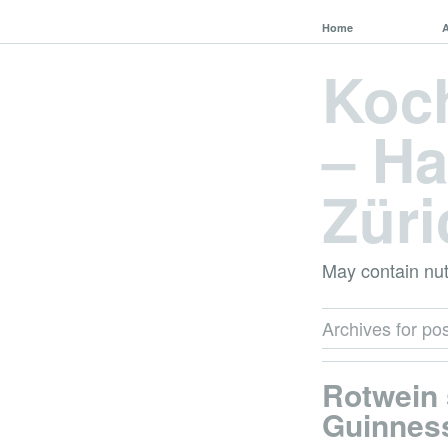
Home
Koc
– Ha
Züri
May contain nut
Archives for pos
Rotwein 
Guinnes