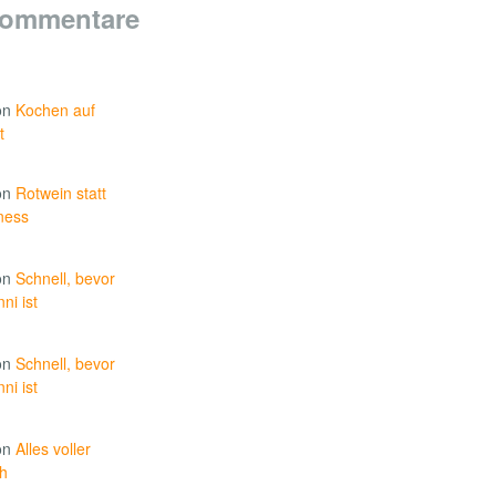
Kommentare
on
Kochen auf
t
on
Rotwein statt
ness
on
Schnell, bevor
ni ist
on
Schnell, bevor
ni ist
on
Alles voller
h