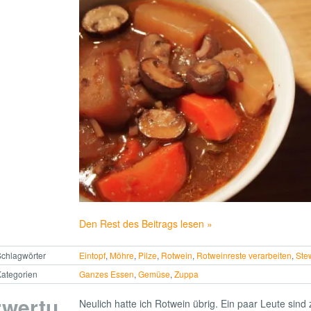
Den Rest des Beitrags lesen »
chlagwörter
Eintopf
,
Möhre
,
Pilze
,
Rotwein
,
Rotweinreste verarbeiten
,
Ste
ategorien
Ganzes Essen
,
Gemüse
,
Zuppa
rwertu
Neulich hatte ich Rotwein übrig. Ein paar Leute sin