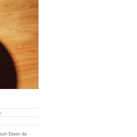
w
d zum Essen da