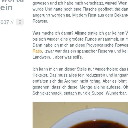
gewesen und ich habe mich verschätzt, wieviel Wei
ein
würde Und hatte noch eine Flasche geöffnet, die dan
angerührt worden ist. Mit dem Rest aus dem Dekanter
2007
//
2
Rotwein.
Was mache ich damit? Alleine trinke ich gar keinen
bis sich wieder eine größere Runde ansammelt, ist m
Dann habe ich mich an diese Provencalische Rotwei
Ratio
, zwar war das ein spanischer Reserva und kei
Landwein… aber was soll’s.
Ich kann mich an dieser Stelle nur wiederholen: das i
Hektiker. Das muss alles fein reduzieren und langsa
entfalten sich die Aromen nicht richtig. Aber es lohnt
gestehen, dass ich diese Menge alleine aufesse. O
Schnickschnack, einfach nur die Suppe. Wunderbar.