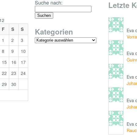
Suche nach:
Letzte 
012
F
S
S
Kategorien
Eva 
Vorra
1
2
3
8
9
10
Eva 
Guin
15
16
17
22
23
24
Eva 
Johan
29
30
Eva 
Johan
Eva 
Rauc