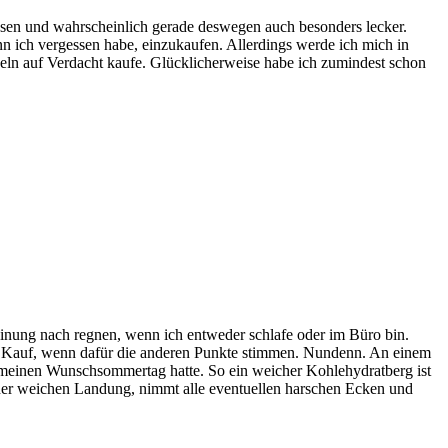
hasen und wahrscheinlich gerade deswegen auch besonders lecker.
nn ich vergessen habe, einzukaufen. Allerdings werde ich mich in
heln auf Verdacht kaufe. Glücklicherweise habe ich zumindest schon
einung nach regnen, wenn ich entweder schlafe oder im Büro bin.
r in Kauf, wenn dafür die anderen Punkte stimmen. Nundenn. An einem
ht meinen Wunschsommertag hatte. So ein weicher Kohlehydratberg ist
iner weichen Landung, nimmt alle eventuellen harschen Ecken und