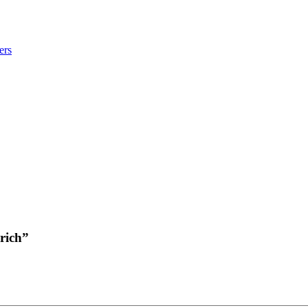
ers
rich”