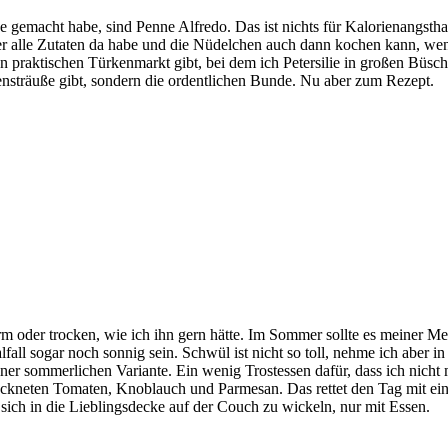
he gemacht habe, sind Penne Alfredo. Das ist nichts für Kalorienangst
mmer alle Zutaten da habe und die Nüdelchen auch dann kochen kann, we
en praktischen Türkenmarkt gibt, bei dem ich Petersilie in großen Büsc
nsträuße gibt, sondern die ordentlichen Bunde. Nu aber zum Rezept.
m oder trocken, wie ich ihn gern hätte. Im Sommer sollte es meiner M
lfall sogar noch sonnig sein. Schwül ist nicht so toll, nehme ich abe
 einer sommerlichen Variante. Ein wenig Trostessen dafür, dass ich nic
etrockneten Tomaten, Knoblauch und Parmesan. Das rettet den Tag mit e
 sich in die Lieblingsdecke auf der Couch zu wickeln, nur mit Essen.