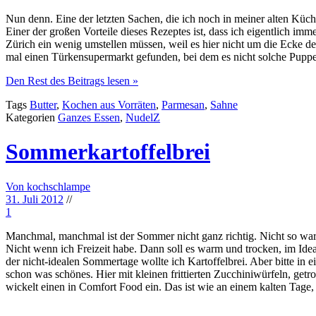
Nun denn. Eine der letzten Sachen, die ich noch in meiner alten Küc
Einer der großen Vorteile dieses Rezeptes ist, dass ich eigentlich i
Zürich ein wenig umstellen müssen, weil es hier nicht um die Ecke d
mal einen Türkensupermarkt gefunden, bei dem es nicht solche Puppe
Den Rest des Beitrags lesen »
Tags
Butter
,
Kochen aus Vorräten
,
Parmesan
,
Sahne
Kategorien
Ganzes Essen
,
NudelZ
Sommerkartoffelbrei
Von kochschlampe
31. Juli 2012
//
1
Manchmal, manchmal ist der Sommer nicht ganz richtig. Nicht so war
Nicht wenn ich Freizeit habe. Dann soll es warm und trocken, im Idea
der nicht-idealen Sommertage wollte ich Kartoffelbrei. Aber bitte in
schon was schönes. Hier mit kleinen frittierten Zucchiniwürfeln, g
wickelt einen in Comfort Food ein. Das ist wie an einem kalten Tage,