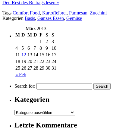
Den Rest des Beitrags lesen »
Tags
Comfort Food
,
Kartoffelbrei
,
Parmesan
,
Zucchini
Kategorien
Basis
,
Ganzes Essen
,
Gemüse
März 2013
M
D
M
D
F
S
S
1
2
3
4
5
6
7
8
9
10
11
12
13
14
15
16
17
18
19
20
21
22
23
24
25
26
27
28
29
30
31
« Feb
Search for:
Kategorien
Letzte Kommentare