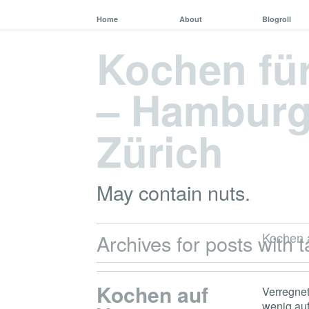
Home
About
Blogroll
Kochen fü
– Hamburg,
Zürich
May contain nuts.
Kochen a
Archives for posts with t
Kochen auf
Verregne
wenig au