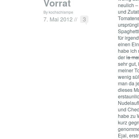
Vorrat
neulich –
und Zuta
By kochschlampe
Tomatens
7. Mai 2012
//
3
ursprüngl
Spaghetti
für irgen
einen Ein
habe ich 
der
la ma
sehr gut, 
meiner T
wenig süß
man da je
dieses Ma
erstaunli
Nudelauf
und Chedd
habe zu 
kurz gegrü
genommen
Ejal, ers