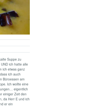
 kalte Suppe zu
 UND ich hatte alle
n ich etwas ganz
 dass ich auch
in Büroessen am
e. Ich wollte eine
lungen… eigentlich
r einiger Zeit den
n, da Herr E und ich
d er ein