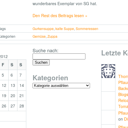
wunderbares Exemplar von SG hat.
Den Rest des Beitrags lesen »
Tags
Gurkensuppe
,
kalte Suppe
,
Sommeressen
ategorien
Gemüse
,
Zuppa
Suche nach:
Letzte 
2012
F
S
S
5
6
7
Kategorien
Tho
Pfla
12
13
14
Back
Blogs
19
20
21
Relo
26
27
28
Toma
Pfla
on
D
Pfla