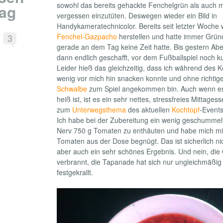
sowohl das bereits gehackte Fenchelgrün als auch
ag
vergessen einzutüten. Deswegen wieder ein Bild in
Handykameratechnicolor. Bereits seit letzter Woche w
3
Fenchel-Gazpacho
herstellen und hatte immer Grün
gerade an dem Tag keine Zeit hatte. Bis gestern Abe
dann endlich geschafft, vor dem Fußballspiel noch k
Leider hieß das gleichzeitig, dass ich während des 
wenig vor mich hin snacken konnte und ohne richtig
Schwalbe
zum Spiel angekommen bin. Auch wenn es d
heiß ist, ist es ein sehr nettes, stressfreies Mittages
zum
Unterwegsthema
des aktuellen
Kochtopf
-Event
Ich habe bei der Zubereitung ein wenig geschummelt:
Nerv 750 g Tomaten zu enthäuten und habe mich mi
Tomaten aus der Dose begnügt. Das ist sicherlich ni
aber auch ein sehr schönes Ergebnis. Und nein, die 
verbrannt, die Tapanade hat sich nur ungleichmäßig
festgekrallt.