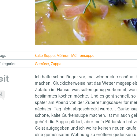
Tags
kalte Suppe
,
Möhren
,
Möhrensuppe
ategorien
Gemüse
,
Zuppa
it
Ich hatte schon länger vor, mal wieder eine schöne,
machen. Glücklicherweise hat das Wetter mitgespielt
Zutaten im Hause, was selten genug vorkommt, wen
4
bestimmtes kochen möchte. Und es geht schnell, so
später am Abend von der Zubereitungsdauer für me
nächsten Tag nicht abgeschreckt wurde… Gurkensupp
schöne, kalte Gurkensuppe machen. Ist mir auch ge
gehört die Suppe püriert, aber mein Pürierstab hat vo
Geist aufgegeben und ich wollte keinen neuen kaufe
eine gemeinsame Wohnung zu eröffnen gedenken un