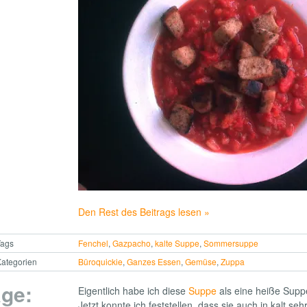
Den Rest des Beitrags lesen »
Tags
Fenchel
,
Gazpacho
,
kalte Suppe
,
Sommersuppe
ategorien
Büroquickie
,
Ganzes Essen
,
Gemüse
,
Zuppa
ge:
Eigentlich habe ich diese
Suppe
als eine heiße Supp
Jetzt konnte ich feststellen, dass sie auch in kalt se