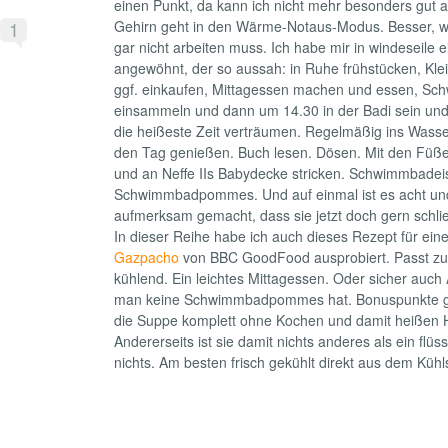
einen Punkt, da kann ich nicht mehr besonders gut 
1
Gehirn geht in den Wärme-Notaus-Modus. Besser, w
gar nicht arbeiten muss. Ich habe mir in windeseile 
angewöhnt, der so aussah: in Ruhe frühstücken, Kle
ggf. einkaufen, Mittagessen machen und essen, S
einsammeln und dann um 14.30 in der Badi sein und
die heißeste Zeit verträumen. Regelmäßig ins Wass
den Tag genießen. Buch lesen. Dösen. Mit den Füße
und an Neffe IIs Babydecke stricken. Schwimmbadei
Schwimmbadpommes. Und auf einmal ist es acht und
aufmerksam gemacht, dass sie jetzt doch gern schl
In dieser Reihe habe ich auch dieses Rezept für ein
Gazpacho
von BBC GoodFood ausprobiert. Passt zum
kühlend. Ein leichtes Mittagessen. Oder sicher auc
man keine Schwimmbadpommes hat. Bonuspunkte gib
die Suppe komplett ohne Kochen und damit heißen
Andererseits ist sie damit nichts anderes als ein flüs
nichts. Am besten frisch gekühlt direkt aus dem Küh