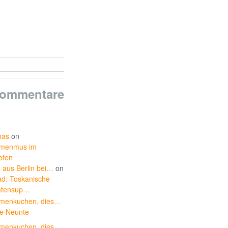
Kommentare
mas
on
umenmus im
ofen
 aus Berlin bei…
on
ad: Toskanische
tensup…
umenkuchen, dies…
ie Neunte
umenkuchen, dies…