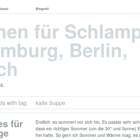
About
Blogroll
hen für Schlam
mburg, Berlin,
ch
s.
ts with tag:
kalte Suppe
s für
Endlich: es sommert vor sich hin. Es passte sehr s
dass ein richtiger Sommer (um die 30° und Sonne) Ei
ge
frei hatte. So gern ich Sommer und Wärme mag, es g