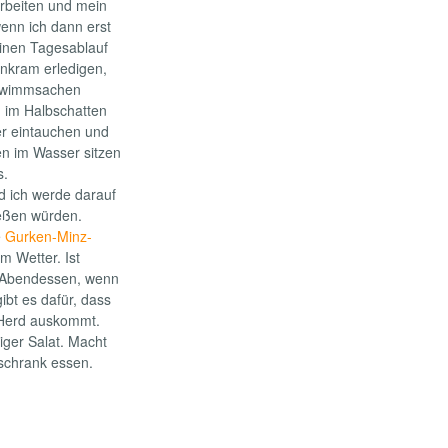
arbeiten und mein
enn ich dann erst
einen Tagesablauf
inkram erledigen,
chwimmsachen
 im Halbschatten
er eintauchen und
n im Wasser sitzen
s.
 ich werde darauf
ießen würden.
e
Gurken-Minz-
 Wetter. Ist
h Abendessen, wenn
t es dafür, dass
 Herd auskommt.
siger Salat. Macht
lschrank essen.